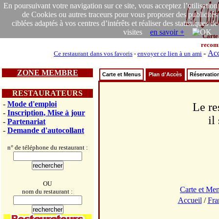
En poursuivant votre navigation sur ce site, vous acceptez l’utilisation
de Cookies ou autres traceurs pour vous proposer des publicités
ciblées adaptés à vos centres d’intérêts et réaliser des statistiques de
visites
en savoir +
Carte
recom
-
Acc
Ce restaurant dans vos favoris
-
envoyer ce lien à un ami
ZONE MEMBRE
Carte et Menus
Plan d'Accès
Réservatio
RESTAURATEURS
-
Mode d'emploi
Le re
-
Inscription, Mise à jour
il
-
Partenariat
-
Demande d'autocollant
n° de téléphone du restaurant :
OU
Carte et Me
nom du restaurant :
Accueil
/
Fra