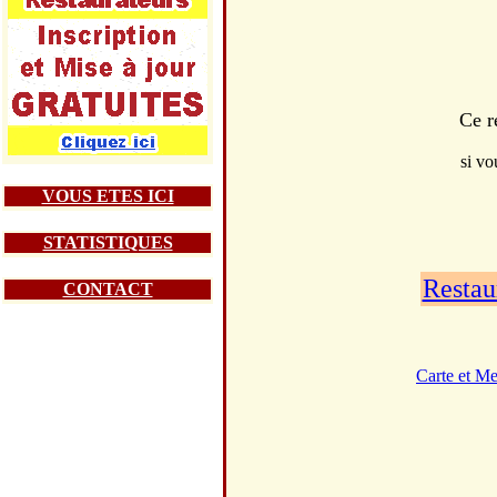
Ce r
si vo
VOUS ETES ICI
STATISTIQUES
Restau
CONTACT
Carte et M