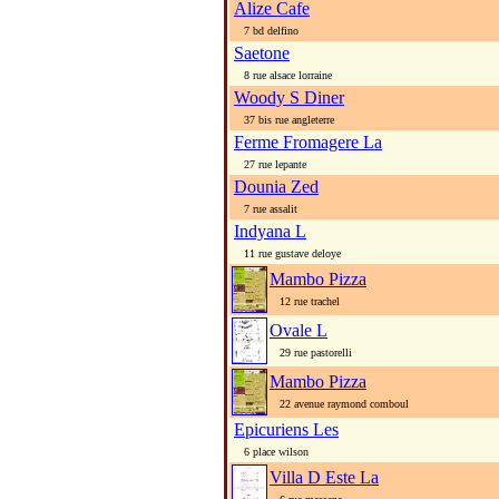
Alize Cafe
7 bd delfino
Saetone
8 rue alsace lorraine
Woody S Diner
37 bis rue angleterre
Ferme Fromagere La
27 rue lepante
Dounia Zed
7 rue assalit
Indyana L
11 rue gustave deloye
Mambo Pizza
12 rue trachel
Ovale L
29 rue pastorelli
Mambo Pizza
22 avenue raymond comboul
Epicuriens Les
6 place wilson
Villa D Este La