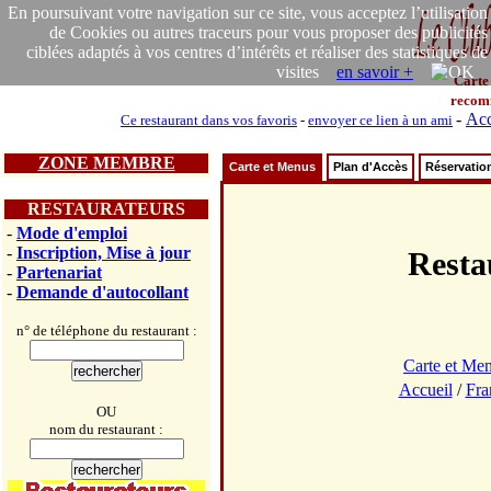
En poursuivant votre navigation sur ce site, vous acceptez l’utilisation
de Cookies ou autres traceurs pour vous proposer des publicités
ciblées adaptés à vos centres d’intérêts et réaliser des statistiques de
visites
en savoir +
Carte
recom
-
Acc
Ce restaurant dans vos favoris
-
envoyer ce lien à un ami
ZONE MEMBRE
Carte et Menus
Plan d'Accès
Réservatio
RESTAURATEURS
-
Mode d'emploi
-
Inscription, Mise à jour
Rest
-
Partenariat
-
Demande d'autocollant
n° de téléphone du restaurant :
Carte et Me
Accueil
/
Fra
OU
nom du restaurant :