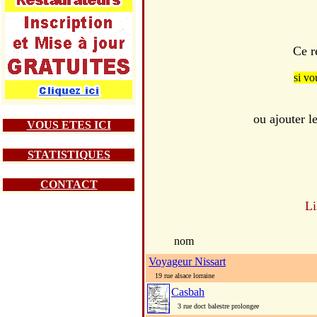
Ce r
si vo
ou ajouter 
VOUS ETES ICI
STATISTIQUES
CONTACT
Li
nom
Voyageur Nissart
19 rue alsace lorraine
Casbah
3 rue doct balestre prolongee