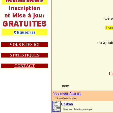
Ce r
si vo
ou ajout
VOUS ETES ICI
STATISTIQUES
CONTACT
Li
nom
Voyageur Nissart
19 rue alsace lorraine
Casbah
3 rue doct balestre prolongee