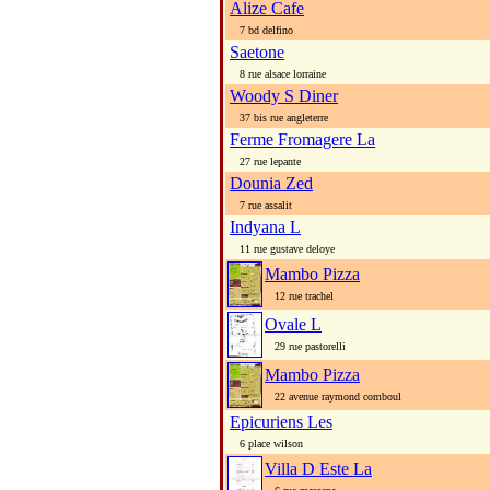
Alize Cafe
7 bd delfino
Saetone
8 rue alsace lorraine
Woody S Diner
37 bis rue angleterre
Ferme Fromagere La
27 rue lepante
Dounia Zed
7 rue assalit
Indyana L
11 rue gustave deloye
Mambo Pizza
12 rue trachel
Ovale L
29 rue pastorelli
Mambo Pizza
22 avenue raymond comboul
Epicuriens Les
6 place wilson
Villa D Este La