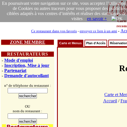
En poursuivant votre navigation sur ce site, vous acceptez l’utilisation
de Cookies ou autres traceurs pour vous proposer des publicités
ciblées adaptés à vos centres d’intérêts et réaliser des statistiques de
visites
en savoir +
Carte
recom
-
Acc
Ce restaurant dans vos favoris
-
envoyer ce lien à un ami
ZONE MEMBRE
Carte et Menus
Plan d'Accès
Réservatio
RESTAURATEURS
-
Mode d'emploi
-
Inscription, Mise à jour
R
-
Partenariat
-
Demande d'autocollant
n° de téléphone du restaurant :
Carte et Me
Accueil
/
Fra
OU
nom du restaurant :