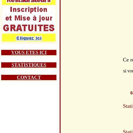
VOUS ETES ICI
Ce r
STATISTIQUES
si vo
CONTACT
6
Stat
Stat