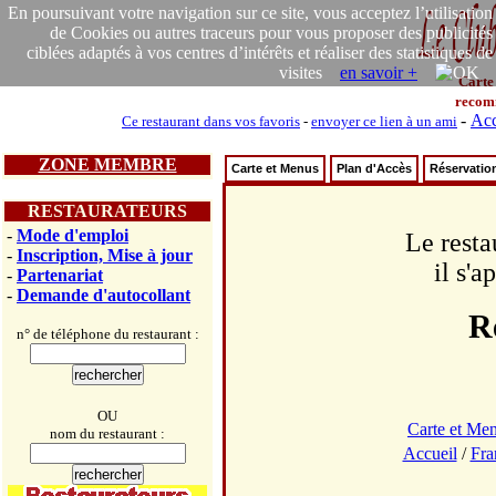
En poursuivant votre navigation sur ce site, vous acceptez l’utilisation
de Cookies ou autres traceurs pour vous proposer des publicités
ciblées adaptés à vos centres d’intérêts et réaliser des statistiques de
visites
en savoir +
Carte
recom
-
Acc
Ce restaurant dans vos favoris
-
envoyer ce lien à un ami
ZONE MEMBRE
Carte et Menus
Plan d'Accès
Réservatio
RESTAURATEURS
-
Mode d'emploi
Le resta
-
Inscription, Mise à jour
il s'
-
Partenariat
-
Demande d'autocollant
R
n° de téléphone du restaurant :
OU
Carte et Me
nom du restaurant :
Accueil
/
Fra