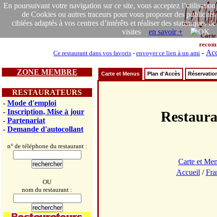
En poursuivant votre navigation sur ce site, vous acceptez l’utilisation
de Cookies ou autres traceurs pour vous proposer des publicités
ciblées adaptés à vos centres d’intérêts et réaliser des statistiques de
visites
en savoir +
Carte
recom
-
Acc
Ce restaurant dans vos favoris
-
envoyer ce lien à un ami
ZONE MEMBRE
Carte et Menus
Plan d'Accès
Réservatio
RESTAURATEURS
-
Mode d'emploi
-
Inscription, Mise à jour
Restaur
-
Partenariat
-
Demande d'autocollant
n° de téléphone du restaurant :
Carte et Me
Accueil
/
Fra
OU
nom du restaurant :