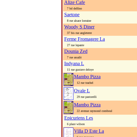
Alize Cafe
7 bd delfino
Saetone
8 rue alsace lorraine
Woody S Diner
37 bis rue angleterre
Ferme Fromagere La
27 rue lepante
Dounia Zed
7 rue assalit
Indyana L
11 rue gustave deloye
Mambo Pizza
12 rue trachel
Ovale L
29 rue pastorelli
Mambo Pizza
22 avenue raymond comboul
Epicuriens Les
6 place wilson
Villa D Este La