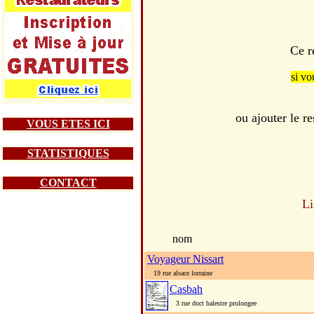
Ce r
si vo
ou ajouter le 
VOUS ETES ICI
STATISTIQUES
CONTACT
Li
nom
Voyageur Nissart
19 rue alsace lorraine
Casbah
3 rue doct balestre prolongee