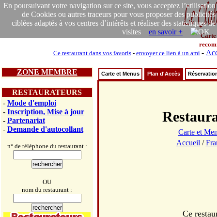
En poursuivant votre navigation sur ce site, vous acceptez l’utilisation
de Cookies ou autres traceurs pour vous proposer des publicités
ciblées adaptés à vos centres d’intérêts et réaliser des statistiques de
visites
en savoir +
Carte
recom
-
Acc
Ce restaurant dans vos favoris
-
envoyer ce lien à un ami
ZONE MEMBRE
Carte et Menus
Plan d'Accès
Réservatio
RESTAURATEURS
-
Mode d'emploi
-
Inscription, Mise à jour
Restau
-
Partenariat
-
Demande d'autocollant
Carte et Me
Accueil
/
Fra
n° de téléphone du restaurant :
OU
nom du restaurant :
Ce restau