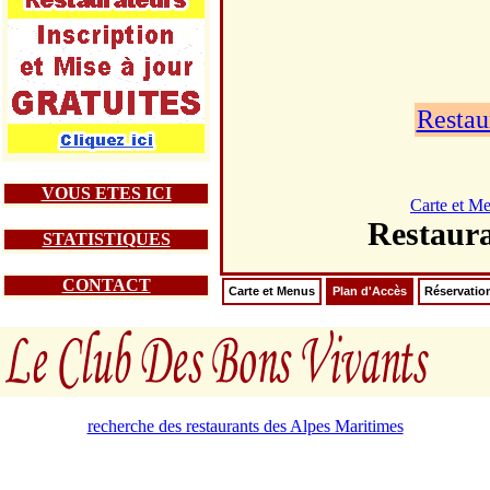
Restau
VOUS ETES ICI
Carte et M
Restau
STATISTIQUES
CONTACT
Carte et Menus
Plan d'Accès
Réservatio
recherche des restaurants des Alpes Maritimes