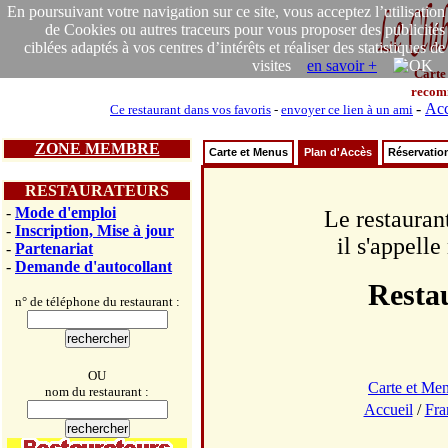
En poursuivant votre navigation sur ce site, vous acceptez l’utilisation
de Cookies ou autres traceurs pour vous proposer des publicités
ciblées adaptés à vos centres d’intérêts et réaliser des statistiques de
visites
en savoir +
Carte
recom
-
Acc
Ce restaurant dans vos favoris
-
envoyer ce lien à un ami
ZONE MEMBRE
Carte et Menus
Plan d'Accès
Réservatio
RESTAURATEURS
-
Mode d'emploi
Le restauran
-
Inscription, Mise à jour
il s'appell
-
Partenariat
-
Demande d'autocollant
Resta
n° de téléphone du restaurant :
OU
Carte et Me
nom du restaurant :
Accueil
/
Fra