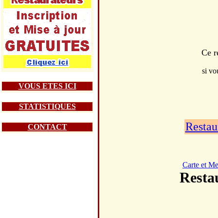
Ce r
si vo
VOUS ETES ICI
STATISTIQUES
Restau
CONTACT
Carte et M
Resta