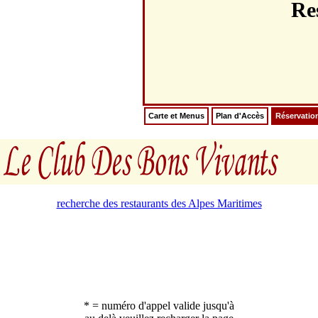
Re
Carte et Menus
Plan d'Accès
Réservatio
recherche des restaurants des Alpes Maritimes
* = numéro d'appel valide jusqu'à