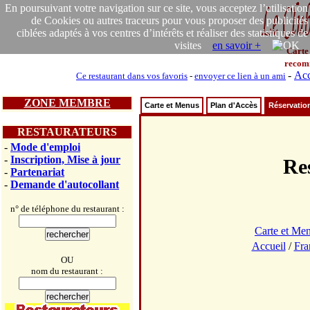
En poursuivant votre navigation sur ce site, vous acceptez l’utilisation
de Cookies ou autres traceurs pour vous proposer des publicités
ciblées adaptés à vos centres d’intérêts et réaliser des statistiques de
visites
en savoir +
Carte
recom
-
Acc
Ce restaurant dans vos favoris
-
envoyer ce lien à un ami
ZONE MEMBRE
Carte et Menus
Plan d'Accès
Réservatio
RESTAURATEURS
-
Mode d'emploi
-
Inscription, Mise à jour
Re
-
Partenariat
-
Demande d'autocollant
n° de téléphone du restaurant :
Carte et Me
Accueil
/
Fra
OU
nom du restaurant :