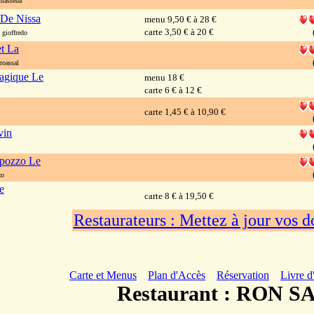
massena
 De Nissa
menu 9,50 € à 28 €
carte 3,50 € à 20 €
gioffredo
et La
roassal
agique Le
menu 18 €
carte 6 € à 12 €
carte 1,45 € à 10,90 €
vin
lpozzo Le
zo
e
carte 8 € à 19,50 €
Restaurateurs : Mettez à jour vos 
Carte et Menus
Plan d'Accès
Réservation
Livre d
Restaurant : RON S