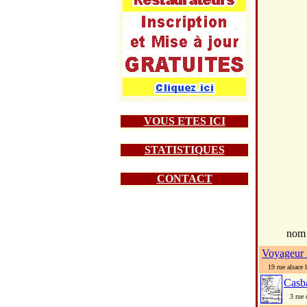
VOUS ETES ICI
STATISTIQUES
CONTACT
nom
Voyageur 
19 rue alsace l
Casb
3 rue d