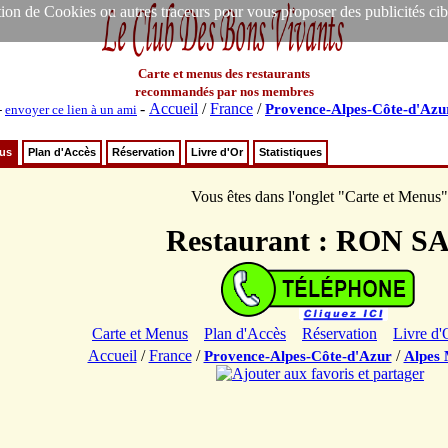
ion de Cookies ou autres traceurs pour vous proposer des publicités ciblée
Carte et menus des restaurants
recommandés par nos membres
-
Accueil
/
France
/
Provence-Alpes-Côte-d'Azu
-
envoyer ce lien à un ami
nus
Plan d'Accès
Réservation
Livre d'Or
Statistiques
Vous êtes dans l'onglet "Carte et Menus"
Restaurant : RON S
Carte et Menus
Plan d'Accès
Réservation
Livre d'
Accueil
/
France
/
/
Provence-Alpes-Côte-d'Azur
Alpes 