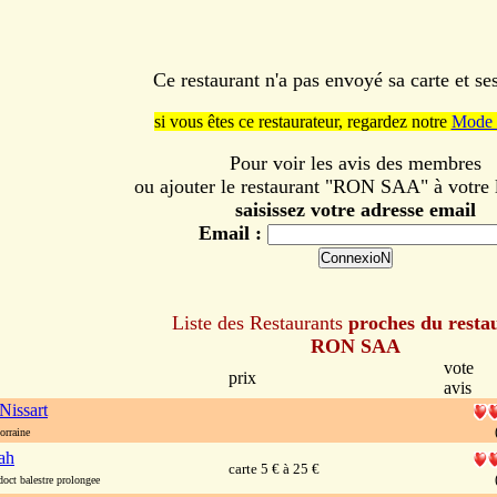
Ce restaurant n'a pas envoyé sa carte et s
si vous êtes ce restaurateur, regardez notre
Mode 
Pour voir les avis des membres
ou ajouter le restaurant "RON SAA" à votre l
saisissez votre adresse email
Email :
Liste des Restaurants
proches du resta
RON SAA
vote
prix
avis
Nissart
orraine
ah
carte 5 € à 25 €
oct balestre prolongee