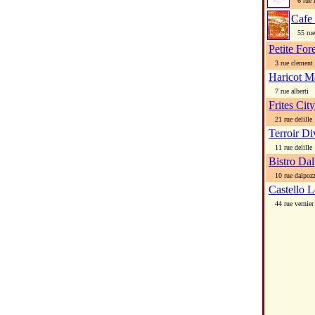
6 rue 
Cafe
55 rue 
Petite For
3 rue clement 
Haricot M
7 rue alberti
Frites City
21 rue delille
Terroir Di
11 rue delille
Bistro Da
10 rue dalpoz
Castello L
44 rue vernier