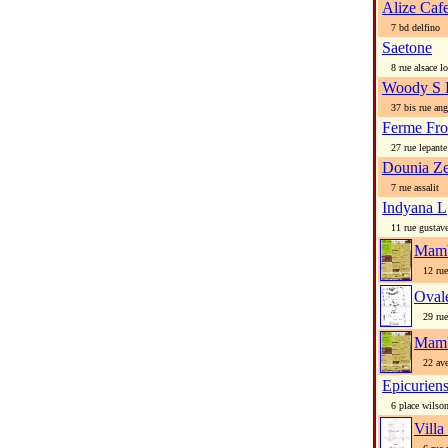
Alize Caf
7 bd delfino
Saetone
8 rue alsace lo
Woody S 
37 bis rue angl
Ferme Fr
27 rue lepante
Dounia Z
7 rue assalit
Indyana L
11 rue gustave
Mamb
12 rue 
Oval
29 rue 
Mamb
22 ave
Epicurien
6 place wilso
Villa