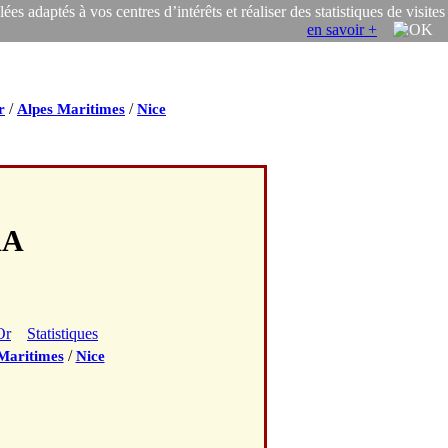
s adaptés à vos centres d’intérêts et réaliser des statistiques de visites
en savoir +
/
/
r
Alpes Maritimes
Nice
AA
Or
Statistiques
/
Maritimes
Nice