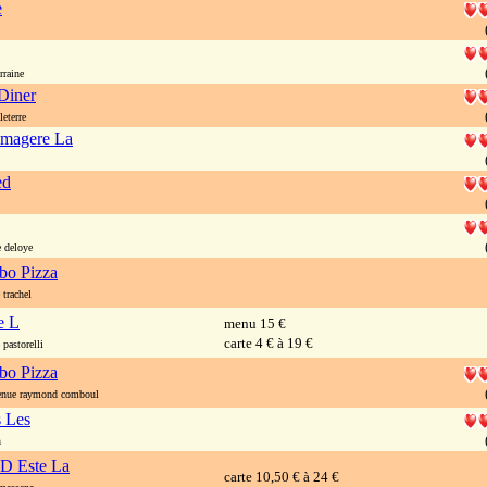
e
rraine
Diner
eterre
omagere La
ed
 deloye
o Pizza
trachel
e L
menu 15 €
carte 4 € à 19 €
pastorelli
o Pizza
nue raymond comboul
s Les
n
 D Este La
carte 10,50 € à 24 €