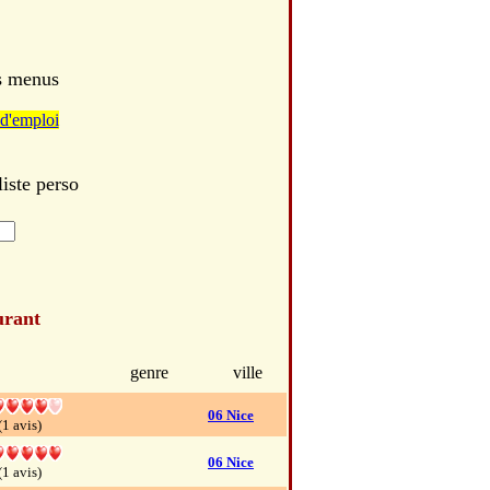
es menus
d'emploi
iste perso
urant
genre
ville
06 Nice
(1 avis)
06 Nice
(1 avis)