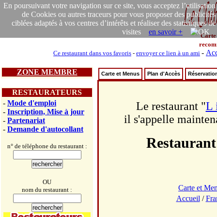
En poursuivant votre navigation sur ce site, vous acceptez l’utilisation
de Cookies ou autres traceurs pour vous proposer des publicités
ciblées adaptés à vos centres d’intérêts et réaliser des statistiques de
visites
en savoir +
Carte
recom
-
Acc
Ce restaurant dans vos favoris
-
envoyer ce lien à un ami
ZONE MEMBRE
Carte et Menus
Plan d'Accès
Réservatio
RESTAURATEURS
-
Mode d'emploi
Le restaurant "
L 
-
Inscription, Mise à jour
il s'appelle mainten
-
Partenariat
-
Demande d'autocollant
Restaurant
n° de téléphone du restaurant :
OU
Carte et Me
nom du restaurant :
Accueil
/
Fra