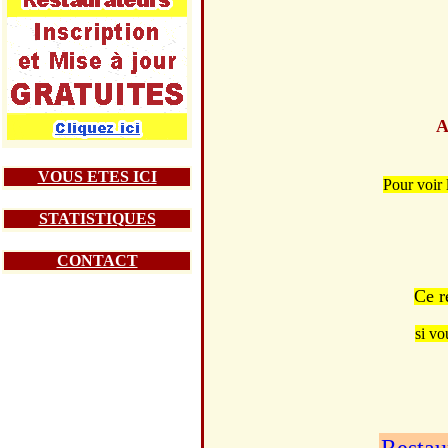
A
VOUS ETES ICI
Pour voir 
STATISTIQUES
CONTACT
Ce r
si vo