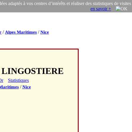
s adaptés à vos centres d’intérêts et réaliser des statistiques de visites
en savoir +
/
/
r
Alpes Maritimes
Nice
E LINGOSTIERE
Or
Statistiques
/
Maritimes
Nice