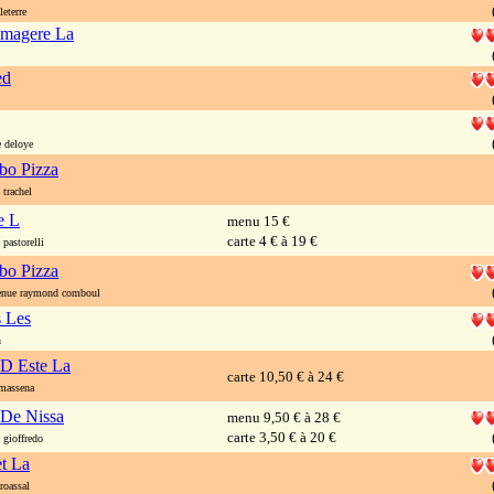
eterre
omagere La
ed
 deloye
o Pizza
trachel
e L
menu 15 €
carte 4 € à 19 €
pastorelli
o Pizza
nue raymond comboul
s Les
n
 D Este La
carte 10,50 € à 24 €
massena
 De Nissa
menu 9,50 € à 28 €
carte 3,50 € à 20 €
gioffredo
et La
roassal