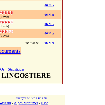
06 Nice
06 Nice
(1 avis)
06 Nice
(1 avis)
06 Nice
(1 avis)
traditionnel
06 Nice
documents
'Or
Statistiques
E LINGOSTIERE
envoyer ce lien à un ami
-d'Azur
/
Alpes Maritimes
/
Nice