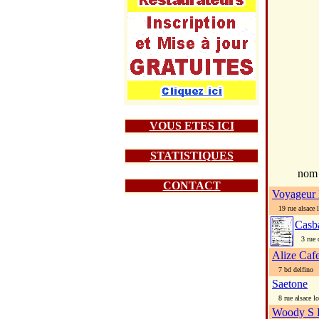
VOUS ETES ICI
STATISTIQUES
nom
CONTACT
Voyageur 
19 rue alsace l
Casb
3 rue d
Alize Caf
7 bd delfino
Saetone
8 rue alsace lo
Woody S 