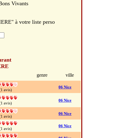
 Bons Vivants
E" à votre liste perso
urant
ERE
genre
ville
06 Nice
(1 avis)
06 Nice
(1 avis)
06 Nice
(1 avis)
06 Nice
(1 avis)