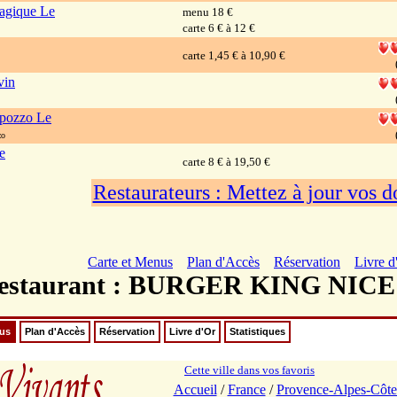
agique Le
menu 18 €
carte 6 € à 12 €
carte 1,45 € à 10,90 €
vin
lpozzo Le
zo
e
carte 8 € à 19,50 €
Restaurateurs : Mettez à jour vos 
Carte et Menus
Plan d'Accès
Réservation
Livre d
estaurant : BURGER KING NIC
nus
Plan d'Accès
Réservation
Livre d'Or
Statistiques
Cette ville dans vos favoris
Accueil
/
France
/
Provence-Alpes-Côte