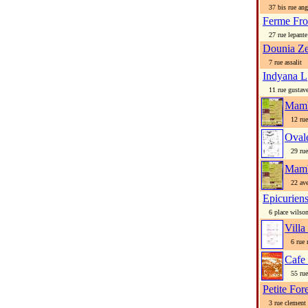
37 bis rue angl
Ferme Fr
27 rue lepante
Dounia Z
7 rue assalit
Indyana L
11 rue gustave
Mamb
12 rue 
Oval
29 rue 
Mamb
22 ave
Epicurien
6 place wilso
Villa
6 rue 
Cafe
55 rue 
Petite For
3 rue clement 