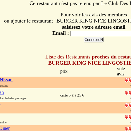
Ce restaurant n'est pas retenu par Le Club Des
Pour voir les avis des membres
ou ajouter le restaurant "BURGER KING NICE LINGOSTIER
saisissez votre adresse email
Email :
Liste des Restaurants
proches du resta
BURGER KING NICE LINGOSTI
vote
prix
avis
Nissart
orraine
ah
carte 5 € à 25 €
oct balestre prolongee
e
rraine
Diner