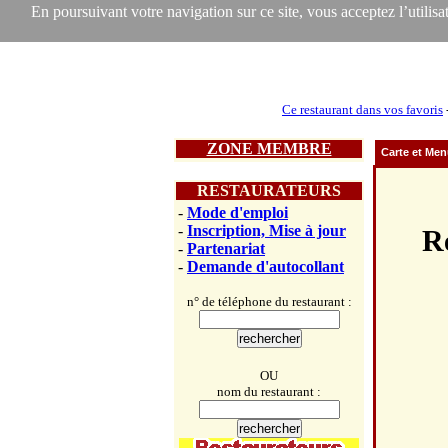
En poursuivant votre navigation sur ce site, vous acceptez l’utilisat
Ce restaurant dans vos favoris
ZONE MEMBRE
Carte et Me
RESTAURATEURS
-
Mode d'emploi
-
Inscription, Mise à jour
R
-
Partenariat
-
Demande d'autocollant
n° de téléphone du restaurant :
OU
nom du restaurant :