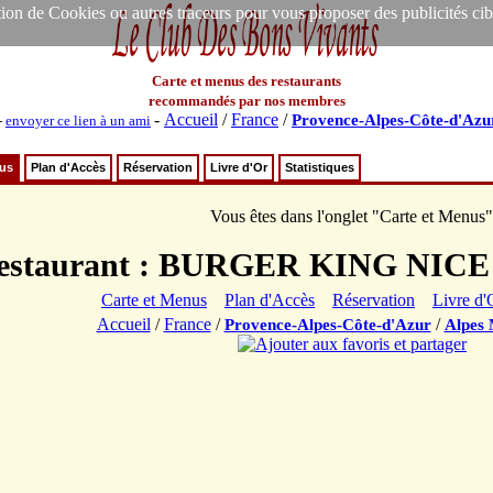
ion de Cookies ou autres traceurs pour vous proposer des publicités ciblée
Carte et menus des restaurants
recommandés par nos membres
-
Accueil
/
France
/
Provence-Alpes-Côte-d'Azu
-
envoyer ce lien à un ami
nus
Plan d'Accès
Réservation
Livre d'Or
Statistiques
Vous êtes dans l'onglet "Carte et Menus"
estaurant : BURGER KING NIC
Carte et Menus
Plan d'Accès
Réservation
Livre d'
Accueil
/
France
/
/
Provence-Alpes-Côte-d'Azur
Alpes 