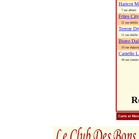
Haricot M
7 rue alberti
Frites City
21 rue delille
Terroir Di
11 rue delille
Bistro Da
10 rue dalpoz
Castello L
44 rue vernier
R
Carte et Me