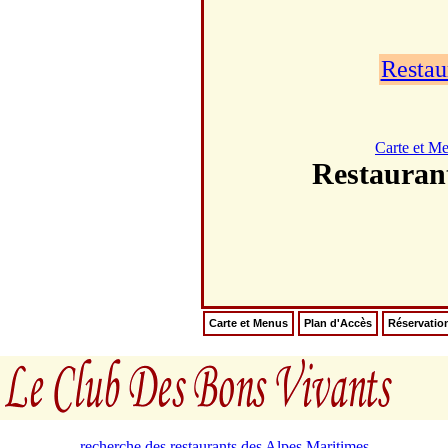
Restau
Carte et M
Restaura
Carte et Menus
Plan d'Accès
Réservatio
recherche des restaurants des Alpes Maritimes