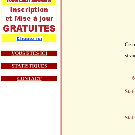
Ce r
VOUS ETES ICI
si vo
STATISTIQUES
6
CONTACT
Stat
Stat