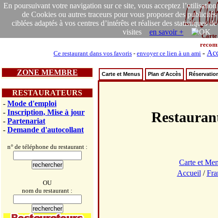
En poursuivant votre navigation sur ce site, vous acceptez l’utilisation
de Cookies ou autres traceurs pour vous proposer des publicités
ciblées adaptés à vos centres d’intérêts et réaliser des statistiques de
visites
en savoir +
Carte
recom
-
Acc
Ce restaurant dans vos favoris
-
envoyer ce lien à un ami
ZONE MEMBRE
Carte et Menus
Plan d'Accès
Réservatio
RESTAURATEURS
-
Mode d'emploi
-
Inscription, Mise à jour
Restaura
-
Partenariat
-
Demande d'autocollant
n° de téléphone du restaurant :
Carte et Me
Accueil
/
Fra
OU
nom du restaurant :