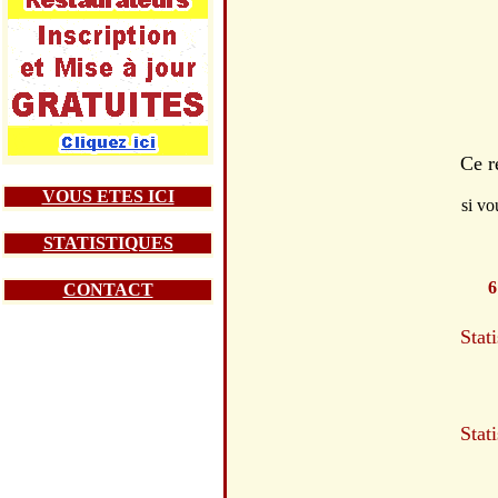
Ce r
VOUS ETES ICI
si vo
STATISTIQUES
6
CONTACT
Stat
Stat