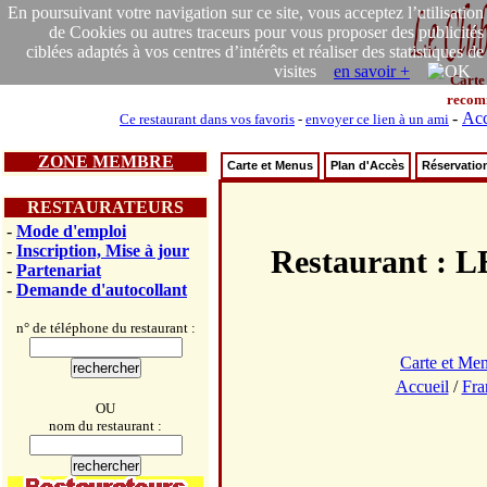
En poursuivant votre navigation sur ce site, vous acceptez l’utilisation
de Cookies ou autres traceurs pour vous proposer des publicités
ciblées adaptés à vos centres d’intérêts et réaliser des statistiques de
visites
en savoir +
Carte
recom
-
Acc
Ce restaurant dans vos favoris
-
envoyer ce lien à un ami
ZONE MEMBRE
Carte et Menus
Plan d'Accès
Réservatio
RESTAURATEURS
-
Mode d'emploi
-
Inscription, Mise à jour
Restaurant 
-
Partenariat
-
Demande d'autocollant
n° de téléphone du restaurant :
Carte et Me
Accueil
/
Fra
OU
nom du restaurant :