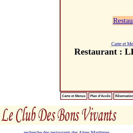
Restau
Carte et M
Restaurant 
Carte et Menus
Plan d'Accès
Réservatio
recherche des restaurants des Alpes Maritimes