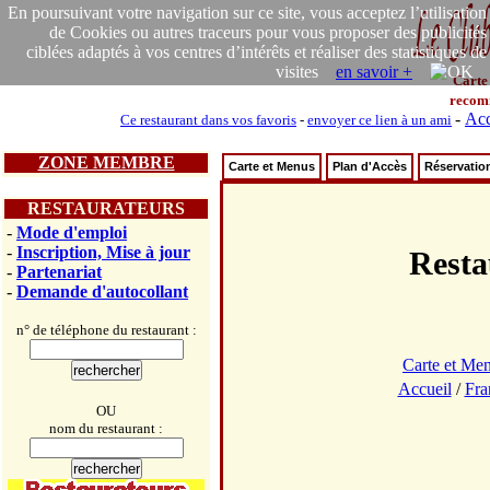
En poursuivant votre navigation sur ce site, vous acceptez l’utilisation
de Cookies ou autres traceurs pour vous proposer des publicités
ciblées adaptés à vos centres d’intérêts et réaliser des statistiques de
visites
en savoir +
Carte
recom
-
Acc
Ce restaurant dans vos favoris
-
envoyer ce lien à un ami
ZONE MEMBRE
Carte et Menus
Plan d'Accès
Réservatio
RESTAURATEURS
-
Mode d'emploi
-
Inscription, Mise à jour
Rest
-
Partenariat
-
Demande d'autocollant
n° de téléphone du restaurant :
Carte et Me
Accueil
/
Fra
OU
nom du restaurant :