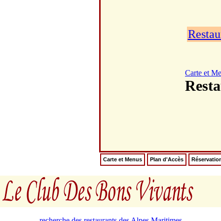
Restau
Carte et M
Rest
Carte et Menus
Plan d'Accès
Réservatio
recherche des restaurants des Alpes Maritimes