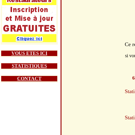
Ce r
VOUS ETES ICI
si vo
STATISTIQUES
6
CONTACT
Stat
Stat