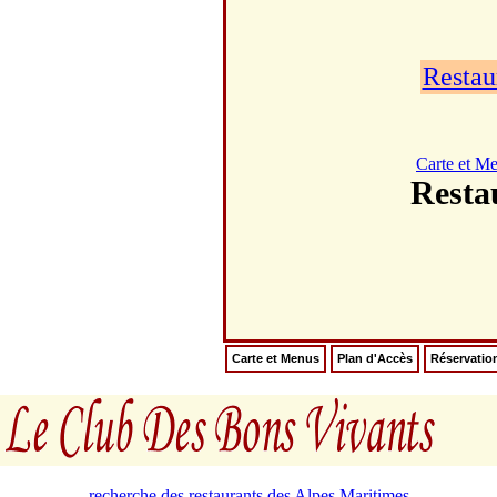
Restau
Carte et M
Rest
Carte et Menus
Plan d'Accès
Réservatio
recherche des restaurants des Alpes Maritimes