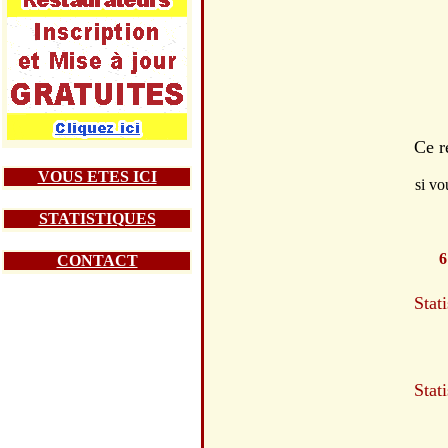
Ce r
VOUS ETES ICI
si vo
STATISTIQUES
6
CONTACT
Stat
Stat