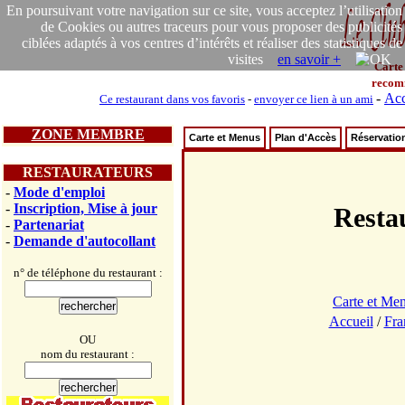
En poursuivant votre navigation sur ce site, vous acceptez l’utilisation
de Cookies ou autres traceurs pour vous proposer des publicités
ciblées adaptés à vos centres d’intérêts et réaliser des statistiques de
visites
en savoir +
Carte
recom
-
Acc
Ce restaurant dans vos favoris
-
envoyer ce lien à un ami
ZONE MEMBRE
Carte et Menus
Plan d'Accès
Réservatio
RESTAURATEURS
-
Mode d'emploi
-
Inscription, Mise à jour
Rest
-
Partenariat
-
Demande d'autocollant
n° de téléphone du restaurant :
Carte et Me
Accueil
/
Fra
OU
nom du restaurant :