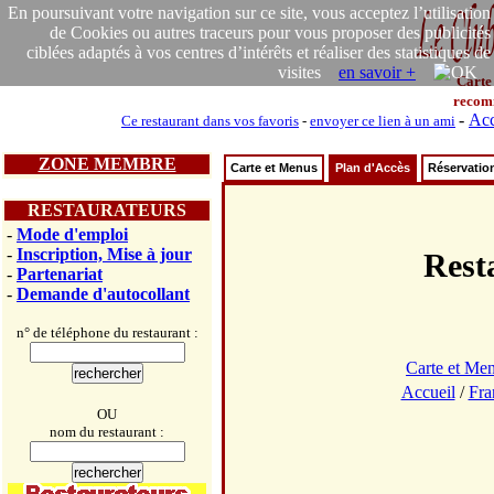
En poursuivant votre navigation sur ce site, vous acceptez l’utilisation
de Cookies ou autres traceurs pour vous proposer des publicités
ciblées adaptés à vos centres d’intérêts et réaliser des statistiques de
visites
en savoir +
Carte
recom
-
Acc
Ce restaurant dans vos favoris
-
envoyer ce lien à un ami
ZONE MEMBRE
Carte et Menus
Plan d'Accès
Réservatio
RESTAURATEURS
-
Mode d'emploi
-
Inscription, Mise à jour
Res
-
Partenariat
-
Demande d'autocollant
n° de téléphone du restaurant :
Carte et Me
Accueil
/
Fra
OU
nom du restaurant :