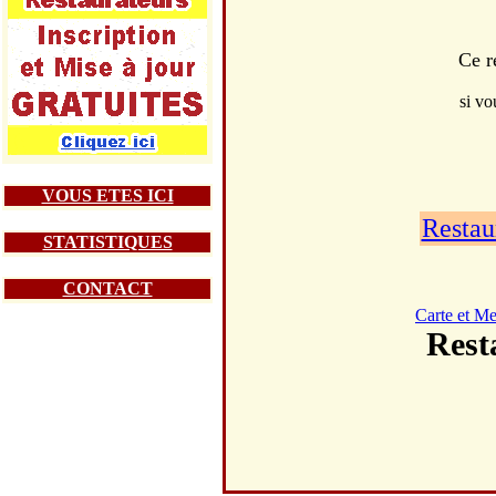
Ce r
si vo
VOUS ETES ICI
Restau
STATISTIQUES
CONTACT
Carte et M
Res