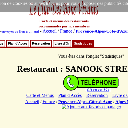
ion de Cookies ou autres traceurs pour vous proposer des publicités ciblée
Carte et menus des restaurants
recommandés par nos membres
-
Accueil
/
France
/
Provence-Alpes-Côte-d'Azu
-
envoyer ce lien à un ami
nus
Plan d'Accès
Réservation
Livre d'Or
Statistiques
Vous êtes dans l'onglet "Statistiques"
Restaurant : SANOOK STR
Carte et Menus
Plan d'Accès
Réservation
Livre d'
Accueil
/
France
/
/
Provence-Alpes-Côte-d'Azur
Alpes 