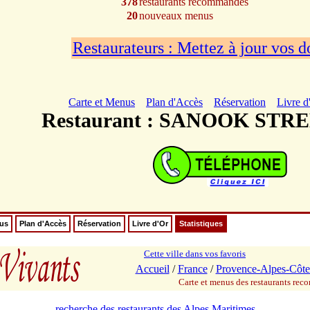
378
restaurants recommandés
20
nouveaux menus
Restaurateurs : Mettez à jour vos 
Carte et Menus
Plan d'Accès
Réservation
Livre d
Restaurant : SANOOK STR
nus
Plan d'Accès
Réservation
Livre d'Or
Statistiques
Cette ville dans vos favoris
Accueil
/
France
/
Provence-Alpes-Côte
Carte et menus des restaurants re
recherche des restaurants des Alpes Maritimes