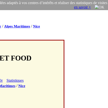
s adaptés à vos centres d’intérêts et réaliser des statistiques de visites
en savoir +
/
/
r
Alpes Maritimes
Nice
EET FOOD
Or
Statistiques
/
Maritimes
Nice