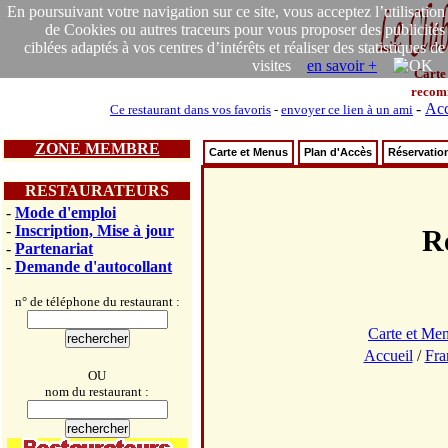
En poursuivant votre navigation sur ce site, vous acceptez l’utilisation
de Cookies ou autres traceurs pour vous proposer des publicités
ciblées adaptés à vos centres d’intérêts et réaliser des statistiques de
visites
en savoir +
Carte
recom
-
Acc
Ce restaurant dans vos favoris
-
envoyer ce lien à un ami
ZONE MEMBRE
Carte et Menus
Plan d'Accès
Réservatio
RESTAURATEURS
-
Mode d'emploi
-
Inscription, Mise à jour
R
-
Partenariat
-
Demande d'autocollant
n° de téléphone du restaurant :
Carte et Me
Accueil
/
Fra
OU
nom du restaurant :