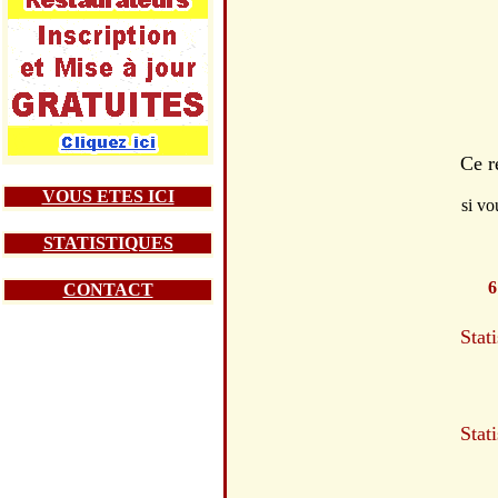
Ce r
VOUS ETES ICI
si vo
STATISTIQUES
6
CONTACT
Stat
Stat