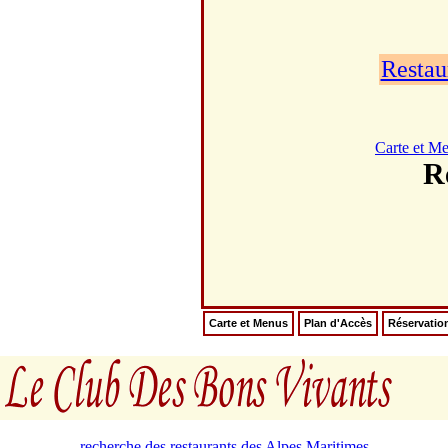
Restau
Carte et M
R
Carte et Menus
Plan d'Accès
Réservatio
recherche des restaurants des Alpes Maritimes