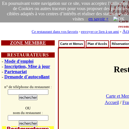
En poursuivant votre navigation sur ce site, vous acceptez l’utilisation
de Cookies ou autres traceurs pour vous proposer des publicités
ciblées adaptés à vos centres d’intérêts et réaliser des statistiques de
visites
en savoir +
Carte
recom
-
Acc
Ce restaurant dans vos favoris
-
envoyer ce lien à un ami
ZONE MEMBRE
Carte et Menus
Plan d'Accès
Réservatio
RESTAURATEURS
-
Mode d'emploi
-
Inscription, Mise à jour
Res
-
Partenariat
-
Demande d'autocollant
n° de téléphone du restaurant :
Carte et Me
Accueil
/
Fra
OU
nom du restaurant :