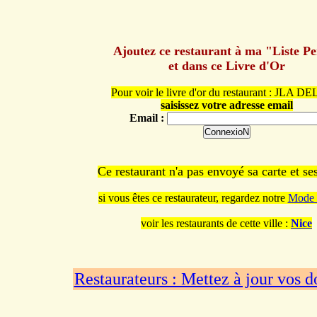
Ajoutez ce restaurant à ma "Liste P
et dans ce Livre d'Or
Pour voir le livre d'or du restaurant : JLA D
saisissez votre adresse email
Email :
Ce restaurant n'a pas envoyé sa carte et s
si vous êtes ce restaurateur, regardez notre
Mode 
voir les restaurants de cette ville :
Nice
Restaurateurs : Mettez à jour vos 