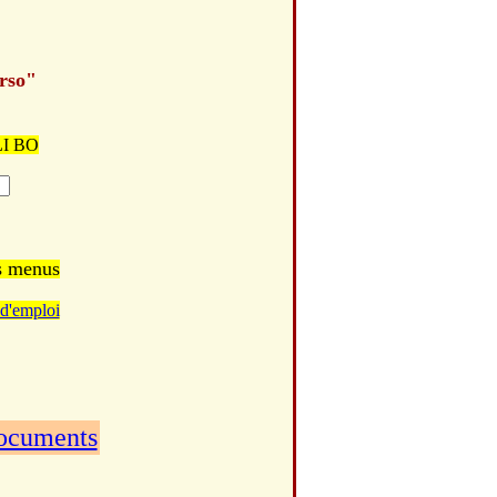
erso"
ELI BO
es menus
d'emploi
documents