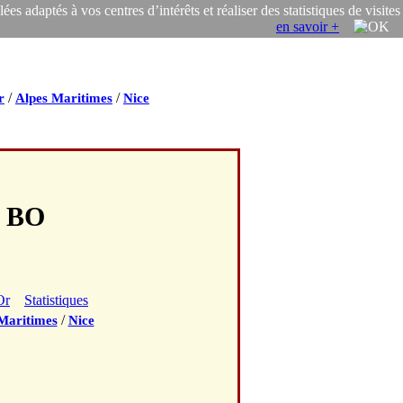
s adaptés à vos centres d’intérêts et réaliser des statistiques de visites
en savoir +
/
/
r
Alpes Maritimes
Nice
I BO
Or
Statistiques
/
Maritimes
Nice