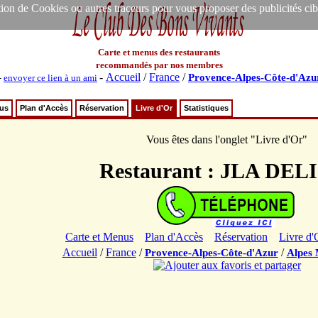
ion de Cookies ou autres traceurs pour vous proposer des publicités ciblée
Carte et menus des restaurants
recommandés par nos membres
-
Accueil
/
France
/
Provence-Alpes-Côte-d'Azu
-
envoyer ce lien à un ami
nus
Plan d'Accès
Réservation
Livre d'Or
Statistiques
Vous êtes dans l'onglet "Livre d'Or"
Restaurant : JLA DEL
Carte et Menus
Plan d'Accès
Réservation
Livre d'
Accueil
/
France
/
/
Provence-Alpes-Côte-d'Azur
Alpes 