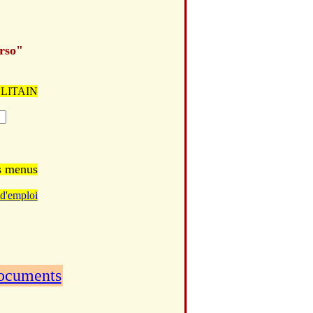
erso"
POLITAIN
es menus
d'emploi
documents