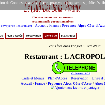
ion de Cookies ou autres traceurs pour vous proposer des publicités ciblée
Carte et menus des restaurants
recommandés par nos membres
-
Accueil
/
France
/
Provence-Alpes-Côte-d'Azu
-
envoyer ce lien à un ami
nus
Plan d'Accès
Réservation
Livre d'Or
Statistiques
Vous êtes dans l'onglet "Livre d'Or"
Restaurant : L ACROPO
Carte et Menus
Plan d'Accès
Réservation
Livre d'
Accueil
/
France
/
/
Provence-Alpes-Côte-d'Azur
Alpes 