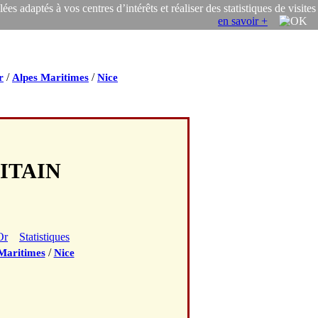
s adaptés à vos centres d’intérêts et réaliser des statistiques de visites
en savoir +
/
/
r
Alpes Maritimes
Nice
LITAIN
Or
Statistiques
/
Maritimes
Nice