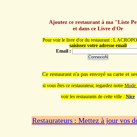
Ajoutez ce restaurant à ma "Liste P
et dans ce Livre d'Or
Pour voir le livre d'or du restaurant : L ACRO
saisissez votre adresse email
Email :
Ce restaurant n'a pas envoyé sa carte et s
si vous êtes ce restaurateur, regardez notre
Mode 
voir les restaurants de cette ville :
Nice
Restaurateurs : Mettez à jour vos 