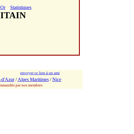
'Or
Statistiques
LITAIN
envoyer ce lien à un ami
-d'Azur
/
Alpes Maritimes
/
Nice
commandés par nos membres