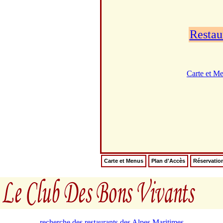
Restau
Carte et M
Carte et Menus
Plan d'Accès
Réservatio
recherche des restaurants des Alpes Maritimes