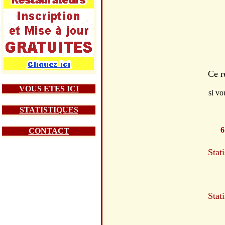
Ce r
VOUS ETES ICI
si vo
STATISTIQUES
6
CONTACT
Stat
Stat