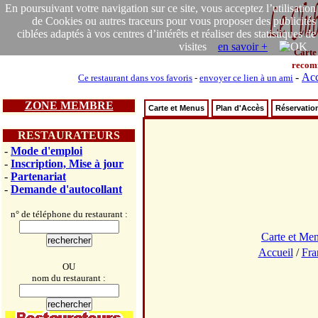
En poursuivant votre navigation sur ce site, vous acceptez l’utilisation
de Cookies ou autres traceurs pour vous proposer des publicités
ciblées adaptés à vos centres d’intérêts et réaliser des statistiques de
visites
en savoir +
Carte
recom
-
Acc
Ce restaurant dans vos favoris
-
envoyer ce lien à un ami
ZONE MEMBRE
Carte et Menus
Plan d'Accès
Réservatio
RESTAURATEURS
-
Mode d'emploi
-
Inscription, Mise à jour
-
Partenariat
-
Demande d'autocollant
n° de téléphone du restaurant :
Carte et Me
Accueil
/
Fra
OU
nom du restaurant :