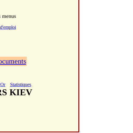
es menus
d'emploi
documents
'Or
Statistiques
RS KIEV