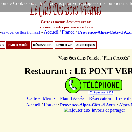
ion de Cookies ou autres traceurs pour vous proposer des publicités ciblée
Carte et menus des restaurants
recommandés par nos membres
-
Accueil
/
France
/
Provence-Alpes-Côte-d'Azu
-
envoyer ce lien à un ami
nus
Plan d'Accès
Réservation
Livre d'Or
Statistiques
Vous êtes dans l'onglet "Plan d'Accès"
Restaurant : LE PONT VE
Carte et Menus
Plan d'Accès
Réservation
Livre d'
Accueil
/
France
/
/
Provence-Alpes-Côte-d'Azur
Alpes 