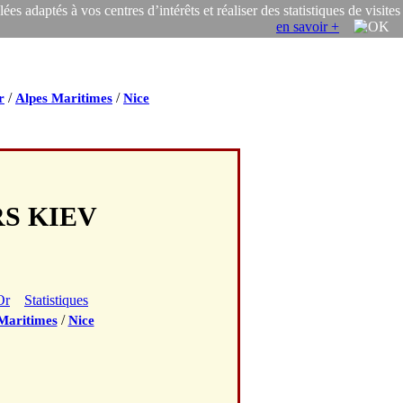
s adaptés à vos centres d’intérêts et réaliser des statistiques de visites
en savoir +
/
/
r
Alpes Maritimes
Nice
RS KIEV
Or
Statistiques
/
Maritimes
Nice