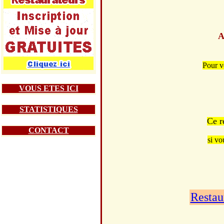
A
Pour v
VOUS ETES ICI
STATISTIQUES
Ce r
CONTACT
si vo
Restau