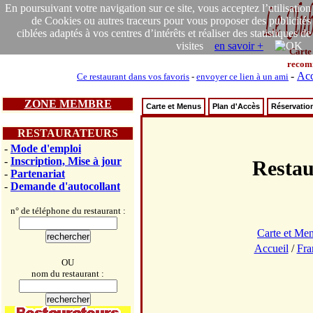
En poursuivant votre navigation sur ce site, vous acceptez l’utilisation
de Cookies ou autres traceurs pour vous proposer des publicités
ciblées adaptés à vos centres d’intérêts et réaliser des statistiques de
visites
en savoir +
Carte
recom
-
Acc
Ce restaurant dans vos favoris
-
envoyer ce lien à un ami
ZONE MEMBRE
Carte et Menus
Plan d'Accès
Réservatio
RESTAURATEURS
-
Mode d'emploi
-
Inscription, Mise à jour
Resta
-
Partenariat
-
Demande d'autocollant
n° de téléphone du restaurant :
Carte et Me
Accueil
/
Fra
OU
nom du restaurant :