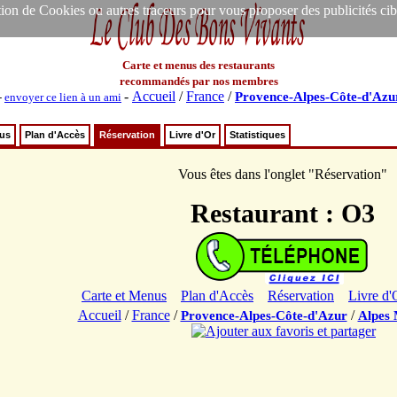
ion de Cookies ou autres traceurs pour vous proposer des publicités ciblée
Carte et menus des restaurants
recommandés par nos membres
-
Accueil
/
France
/
Provence-Alpes-Côte-d'Azu
-
envoyer ce lien à un ami
nus
Plan d'Accès
Réservation
Livre d'Or
Statistiques
Vous êtes dans l'onglet "Réservation"
Restaurant : O3
Carte et Menus
Plan d'Accès
Réservation
Livre d'
Accueil
/
France
/
/
Provence-Alpes-Côte-d'Azur
Alpes 