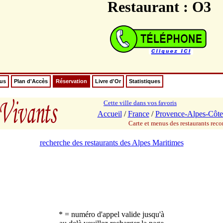
Restaurant : O3
nus
Plan d'Accès
Réservation
Livre d'Or
Statistiques
Cette ville dans vos favoris
Accueil
/
France
/
Provence-Alpes-Côte
Carte et menus des restaurants re
recherche des restaurants des Alpes Maritimes
* = numéro d'appel valide jusqu'à