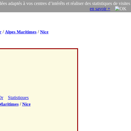
s adaptés à vos centres d’intérêts et réaliser des statistiques de visites
en savoir +
/
/
r
Alpes Maritimes
Nice
Or
Statistiques
/
Maritimes
Nice