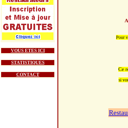
A
Pour v
VOUS ETES ICI
STATISTIQUES
Ce r
CONTACT
si vo
Restau