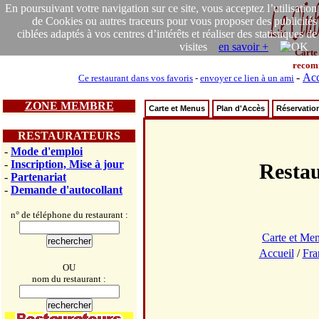
En poursuivant votre navigation sur ce site, vous acceptez l’utilisation
de Cookies ou autres traceurs pour vous proposer des publicités
ciblées adaptés à vos centres d’intérêts et réaliser des statistiques de
visites
en savoir +
Carte
recom
-
Acc
Ce restaurant dans vos favoris
-
envoyer ce lien à un ami
ZONE MEMBRE
Carte et Menus
Plan d'Accès
Réservatio
RESTAURATEURS
-
Mode d'emploi
-
Inscription, Mise à jour
Resta
-
Partenariat
-
Demande d'autocollant
n° de téléphone du restaurant :
Carte et Me
Accueil
/
Fra
OU
nom du restaurant :