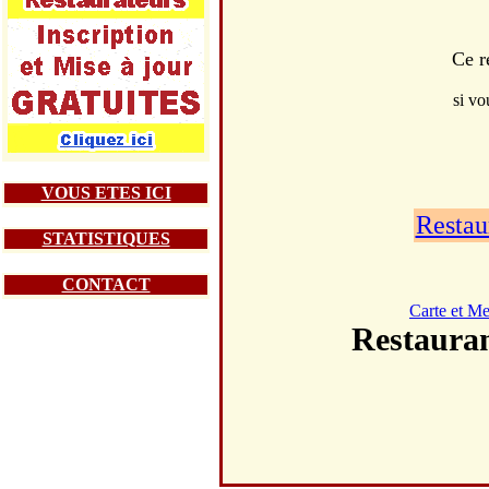
Ce r
si vo
VOUS ETES ICI
Restau
STATISTIQUES
CONTACT
Carte et M
Restaur