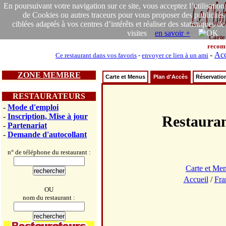
En poursuivant votre navigation sur ce site, vous acceptez l’utilisation
de Cookies ou autres traceurs pour vous proposer des publicités
ciblées adaptés à vos centres d’intérêts et réaliser des statistiques de
visites
en savoir +
Carte
recom
-
Acc
Ce restaurant dans vos favoris
-
envoyer ce lien à un ami
ZONE MEMBRE
Carte et Menus
Plan d'Accès
Réservatio
RESTAURATEURS
-
Mode d'emploi
-
Inscription, Mise à jour
Restaur
-
Partenariat
-
Demande d'autocollant
n° de téléphone du restaurant :
Carte et Me
Accueil
/
Fra
OU
nom du restaurant :