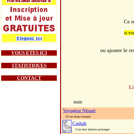
Ce r
si vo
ou ajouter le 
VOUS ETES ICI
STATISTIQUES
CONTACT
Li
nom
Voyageur Nissart
19 rue alsace lorraine
Casbah
3 rue doct balestre prolongee