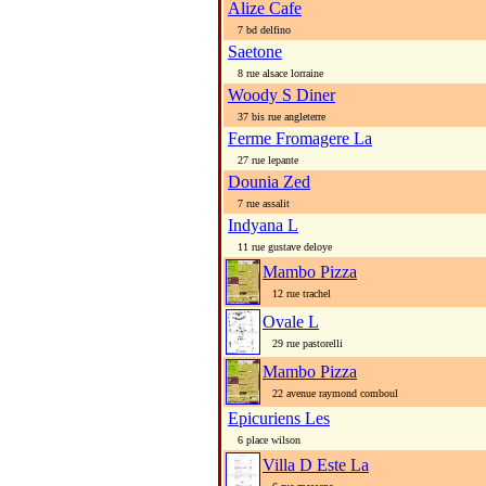
Alize Cafe
7 bd delfino
Saetone
8 rue alsace lorraine
Woody S Diner
37 bis rue angleterre
Ferme Fromagere La
27 rue lepante
Dounia Zed
7 rue assalit
Indyana L
11 rue gustave deloye
Mambo Pizza
12 rue trachel
Ovale L
29 rue pastorelli
Mambo Pizza
22 avenue raymond comboul
Epicuriens Les
6 place wilson
Villa D Este La