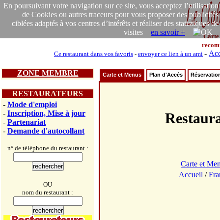
En poursuivant votre navigation sur ce site, vous acceptez l’utilisation
de Cookies ou autres traceurs pour vous proposer des publicités
ciblées adaptés à vos centres d’intérêts et réaliser des statistiques de
visites
en savoir +
Carte
recom
-
Acc
Ce restaurant dans vos favoris
-
envoyer ce lien à un ami
ZONE MEMBRE
Carte et Menus
Plan d'Accès
Réservatio
RESTAURATEURS
-
Mode d'emploi
-
Inscription, Mise à jour
Restaur
-
Partenariat
-
Demande d'autocollant
n° de téléphone du restaurant :
Carte et Me
Accueil
/
Fra
OU
nom du restaurant :