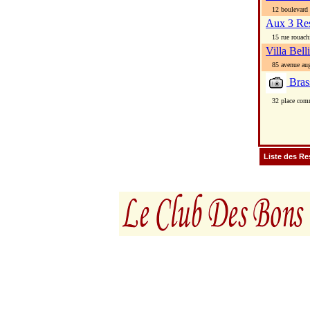
12 boulevard m
Aux 3 Re
15 rue rouachi
Villa Bell
85 avenue augu
Bras
32 place com
Liste des Re