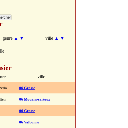
r
genre
▲
▼
ville
▲
▼
lle
sier
nre
ville
zeria
06 Grasse
lien
06 Mouans-sartoux
06 Grasse
06 Valbonne