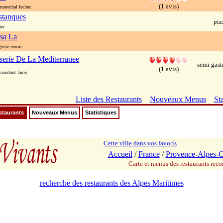
(1 avis)
arechal leclerc
stanques
piz
er
isa La
ste renoir
serie De La Mediterranee
semi gas
(1 avis)
mandant lamy
Liste des Restaurants
Nouveaux Menus
Sta
staurants
Nouveaux Menus
Statistiques
Cette ville dans vos favoris
Accueil
/
France
/
Provence-Alpes-C
Carte et menus des restaurants re
recherche des restaurants des Alpes Maritimes