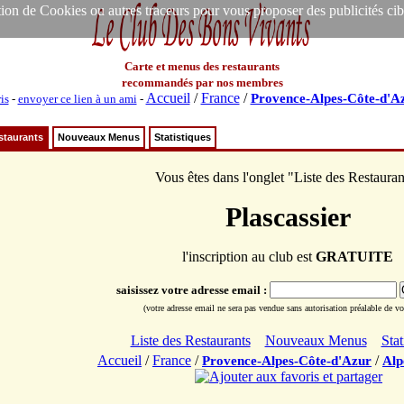
ion de Cookies ou autres traceurs pour vous proposer des publicités ciblée
Carte et menus des restaurants
recommandés par nos membres
Accueil
/
France
/
Provence-Alpes-Côte-d'A
is
-
envoyer ce lien à un ami
-
staurants
Nouveaux Menus
Statistiques
Vous êtes dans l'onglet "Liste des Restauran
Plascassier
l'inscription au club est
GRATUITE
saisissez votre adresse email :
(votre adresse email ne sera pas vendue sans autorisation préalable de vot
Liste des Restaurants
Nouveaux Menus
Stat
Accueil
/
France
/
/
Provence-Alpes-Côte-d'Azur
Alp