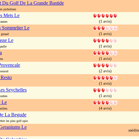
t Du Golf De La Grande Bastide
s picholines
s Mets Le
(1 avis)
cannes
u Sommelier Le
(1 avis)
 giraud
asse Le
(1 avis)
aulle
a
(1 avis)
res
Provencale
(2 avis)
ourcel
 Resto
(1 avis)
Les Seychelles
(1 avis)
cedres
e Le
(4 avis)
ntibes
De La Begude
ort les pins golf opio
Geraniums Le
médit