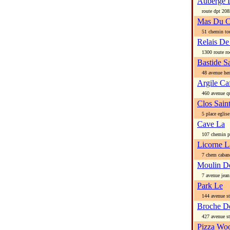
Auberge 
route dpt 208
Mas Du C
51 chemin tou
Relais De
1300 route ro
Bastide S
48 avenue hen
Argile Caf
460 avenue qu
Clos Saint
5 place eglise
Cave La
107 chemin pla
Licorne L
7 chem caban
Moulin De
7 avenue jean 
Park Le
144 avenue st 
Broche D
427 avenue st 
Pizza Wo