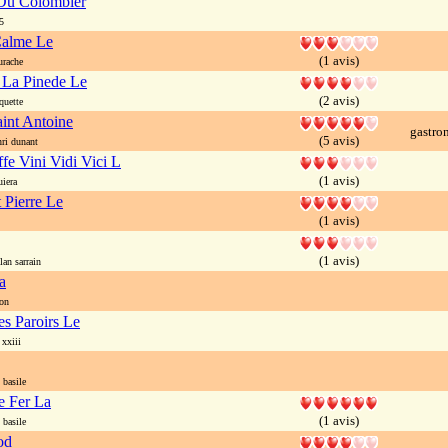
Du Colombier
5
alme Le
(1 avis)
rache
 La Pinede Le
(2 avis)
quette
aint Antoine
gastro
(5 avis)
ri dunant
fe Vini Vidi Vici L
(1 avis)
iera
 Pierre Le
(1 avis)
(1 avis)
n sarrain
a
on
s Paroirs Le
xxiii
basile
e Fer La
(1 avis)
basile
od