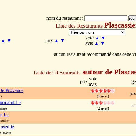
nom du restaurant :
Plascassie
Liste des Restaurants
vote
▲
▼
m
▲
▼
prix
▲
▼
avis
▲
▼
aucun restaurant recommandé dans cette vi
autour de Plascas
Liste des Restaurants
vote
prix
ge
avis
De Provence
piz
(1 avis)
at
ourmand Le
ita
(2 avis)
bonne
ne La
cassier
oseraie
l martin