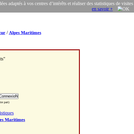
s adaptés à vos centres d’intérêts et réaliser des statistiques de visites
en savoir +
/
zur
Alpes Maritimes
ts"
re part)
istiques
es Maritimes