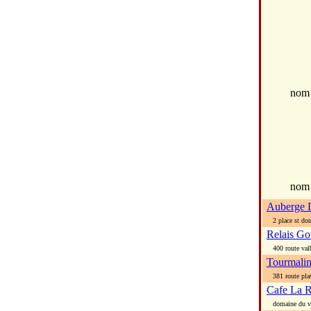
no
nom
Auberge 
2 place st don
Relais G
400 route val
Tourmali
381 route plas
Cafe La R
domaine du va