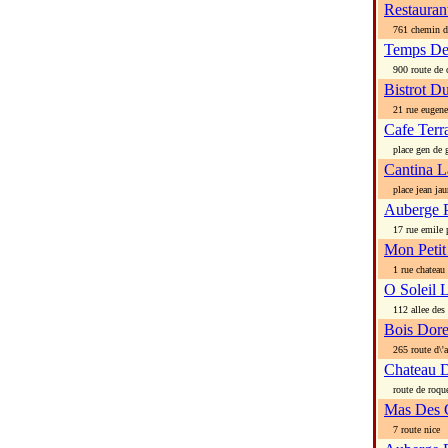
Restauran
761 chemin de
Temps De
900 route de 
Bistrot D
21 rue eugene
Cafe Terr
place gen de g
Cantina L
place jean jau
Auberge 
17 rue emile p
Mon Petit
1 rue chateau
O Soleil 
112 allee des 
Bois Dor
265 route d\'a
Chateau 
route de roquef
Mas Des 
7 route nice