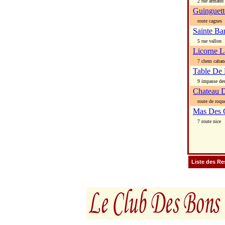
2 rue armand f
Guinguett
route cagnes
Sainte Ba
5 rue vallon
Licorne L
7 chem caban
Table De 
9 impasse des
Chateau 
route de roquef
Mas Des 
7 route nice
Liste des Re