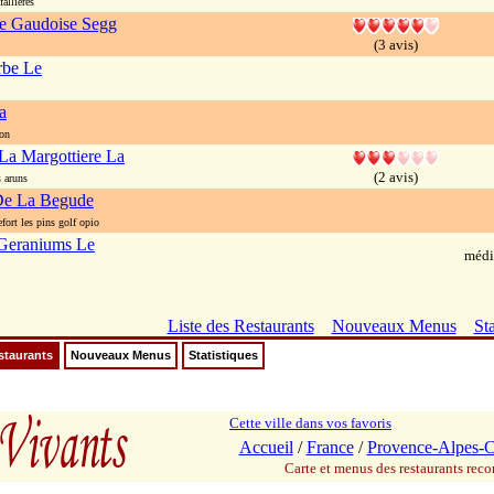
allieres
e Gaudoise Segg
(3 avis)
rbe Le
a
on
La Margottiere La
(2 avis)
 aruns
De La Begude
ort les pins golf opio
Geraniums Le
médi
Liste des Restaurants
Nouveaux Menus
Sta
staurants
Nouveaux Menus
Statistiques
Cette ville dans vos favoris
Accueil
/
France
/
Provence-Alpes-C
Carte et menus des restaurants re