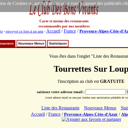
ion de Cookies ou autres traceurs pour vous proposer des publicités ciblée
Carte et menus des restaurants
recommandés par nos membres
Accueil
/
France
/
Provence-Alpes-Côte-d'A
is
-
envoyer ce lien à un ami
-
staurants
Nouveaux Menus
Statistiques
Vous êtes dans l'onglet "Liste des Restauran
Tourrettes Sur Lou
l'inscription au club est
GRATUITE
saisissez votre adresse email :
(votre adresse email ne sera pas vendue sans autorisation préalable de vot
Liste des Restaurants
Nouveaux Menus
Stat
Accueil
/
France
/
/
Provence-Alpes-Côte-d'Azur
Alp