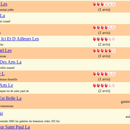
 Les
(1 avis)
chal joffre
 La
i isnard
(1 avis)
a
 Ici Et D Ailleurs Les
(2 avis)
che
rl Les
(1 avis)
nceau
 Des Arts La
llin maurel
e L
(1 avis)
onse thoreille
Arts Le
(2 avis)
quee rte de saint paul de
st Belle La
gast
 clemenceau
ki
as
entale 2085 les galeries du beaumon cidex 202 bis
Sur Saint Paul La