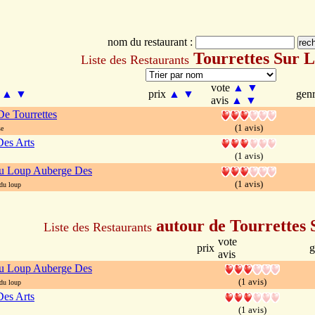
nom du restaurant :
Tourrettes Sur 
Liste des Restaurants
vote
▲
▼
m
▲
▼
prix
▲
▼
gen
avis
▲
▼
e Tourrettes
(1 avis)
se
Des Arts
(1 avis)
u Loup Auberge Des
(1 avis)
du loup
autour de Tourrettes
Liste des Restaurants
vote
prix
g
avis
u Loup Auberge Des
(1 avis)
du loup
Des Arts
(1 avis)