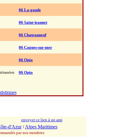
06 La-gaude
06 Saint-jeannet
06 Chateauneuf
06 Cagnes-sur-mer
06 Opio
téranéen
06 Opio
tistiques
envoyer ce lien à un ami
ôte-d'Azur
/
Alpes Maritimes
commandés par nos membres