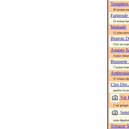
Templiers
39 avenue mare
Farigoule
15 avenue henr
Malpads
11 place peyr
Bistrots D
3 bis rue mar
Agapes Sa
4 place cleme
Brasserie
7 avenue marce
Ambroisi
37 avenue alph
Clos Des 
quartier la sou
Vie E
1 rue georges
Saju
route departem
Terrasse 