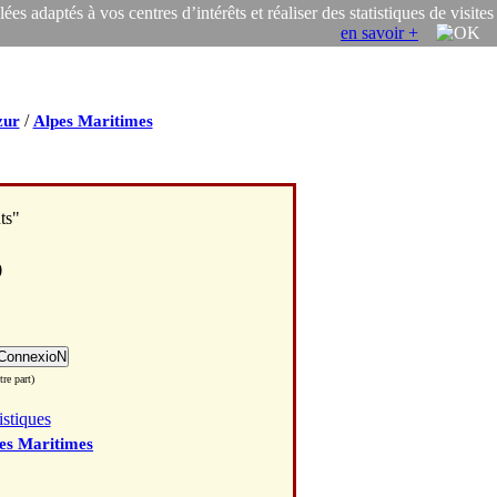
s adaptés à vos centres d’intérêts et réaliser des statistiques de visites
en savoir +
/
zur
Alpes Maritimes
ts"
p
re part)
istiques
es Maritimes