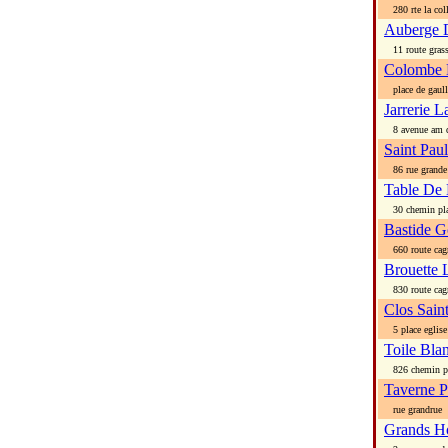
280 rte la col
Auberge D
11 route gras
Colombe 
place de gaull
Jarrerie L
8 avenue am d
Saint Pau
86 rue grande
Table De
30 chemin pla
Bastide 
660 route cag
Brouette 
830 route cag
Clos Saint
5 place eglise
Toile Bla
826 chemin po
Taverne P
rue grandrue
Grands H