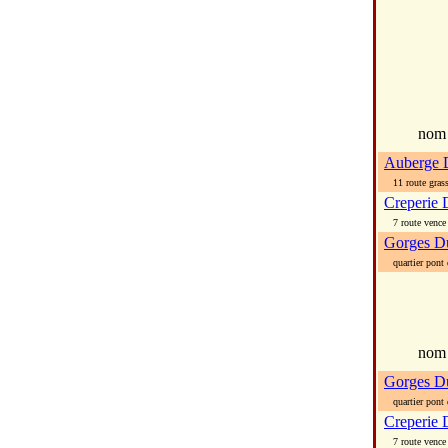
no
Auberge D
11 route gras
Creperie 
7 route vence
Gorges D
quartier pont 
nom
Gorges D
quartier pont 
Creperie 
7 route vence