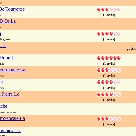
le
e Tourrettes
(1 avis)
se
D Or La
e
a
(1 avis)
e grasse
l Le
gast
 Domi La
(1 avis)
ine
Gourmande La
(1 avis)
nes
La
(1 avis)
nes
 Pierre Le
(1 avis)
nche
unchouniere
rovencale La
(1 avis)
ommes Les