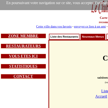
En poursuivant votre navigation sur ce site, vous acceptez l’utilisa
Carte
recom
Cette ville dans vos favoris
-
envoyer ce lien à un ami
ZONE MEMBRE
Liste des Restaurants
Nouveaux Menus
RESTAURATEURS
VOUS ETES ICI
C
STATISTIQUES
CONTACT
saisiss
(vo
List
Accueil