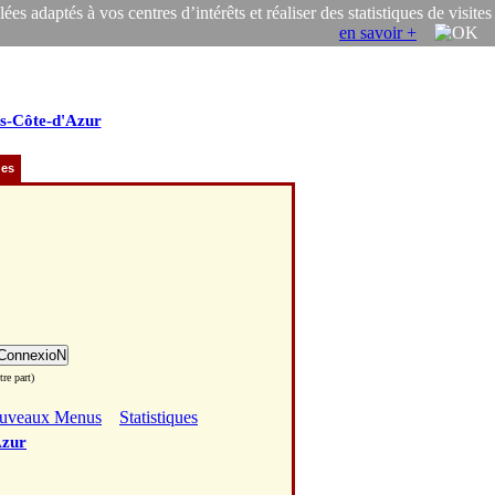
s adaptés à vos centres d’intérêts et réaliser des statistiques de visites
en savoir +
s-Côte-d'Azur
ues
re part)
uveaux Menus
Statistiques
Azur