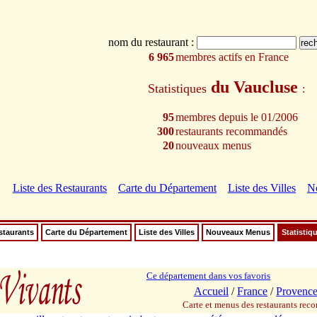
nom du restaurant :
6 965
membres actifs en France
du Vaucluse
Statistiques
:
95
membres depuis le 01/2006
300
restaurants recommandés
20
nouveaux menus
Liste des Restaurants
Carte du Département
Liste des Villes
N
staurants
Carte du Département
Liste des Villes
Nouveaux Menus
Statistiq
Ce département dans vos favoris
Accueil
/
France
/
Provence
Carte et menus des restaurants re