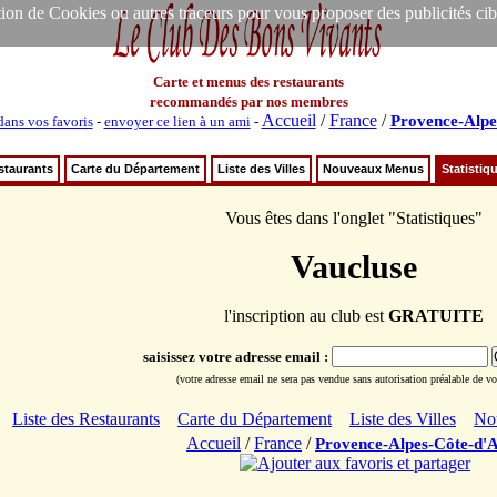
ion de Cookies ou autres traceurs pour vous proposer des publicités ciblée
Carte et menus des restaurants
recommandés par nos membres
Accueil
/
France
/
Provence-Alpe
ans vos favoris
-
envoyer ce lien à un ami
-
staurants
Carte du Département
Liste des Villes
Nouveaux Menus
Statistiq
Vous êtes dans l'onglet "Statistiques"
Vaucluse
l'inscription au club est
GRATUITE
saisissez votre adresse email :
(votre adresse email ne sera pas vendue sans autorisation préalable de vot
Liste des Restaurants
Carte du Département
Liste des Villes
No
Accueil
/
France
/
Provence-Alpes-Côte-d'