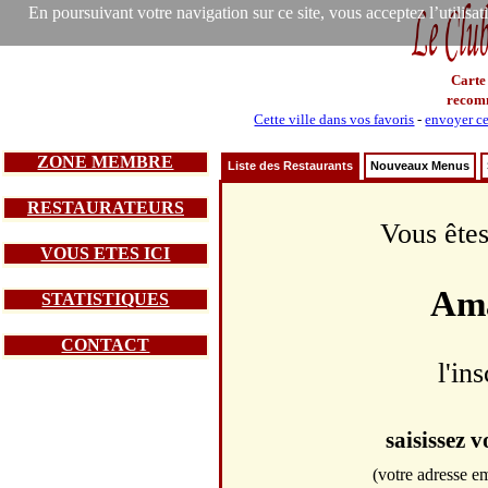
En poursuivant votre navigation sur ce site, vous acceptez l’utilisa
Carte
recom
Cette ville dans vos favoris
-
envoyer ce
ZONE MEMBRE
Liste des Restaurants
Nouveaux Menus
RESTAURATEURS
Vous êtes
VOUS ETES ICI
Ama
STATISTIQUES
CONTACT
l'in
saisissez 
(votre adresse em