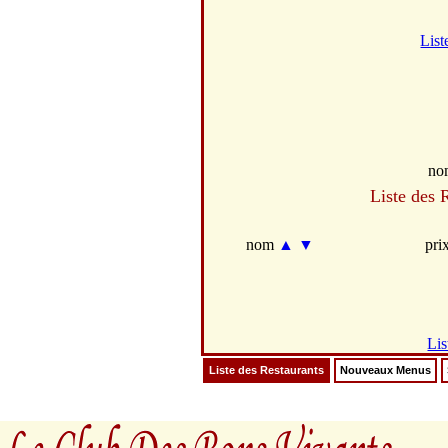
List
no
Liste des 
nom
▲
▼
pri
Lis
Liste des Restaurants
Nouveaux Menus