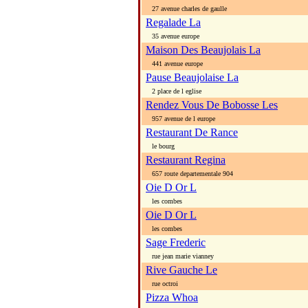
27 avenue charles de gaulle
Regalade La
35 avenue europe
Maison Des Beaujolais La
441 avenue europe
Pause Beaujolaise La
2 place de l eglise
Rendez Vous De Bobosse Les
957 avenue de l europe
Restaurant De Rance
le bourg
Restaurant Regina
657 route departementale 904
Oie D Or L
les combes
Oie D Or L
les combes
Sage Frederic
rue jean marie vianney
Rive Gauche Le
rue octroi
Pizza Whoa