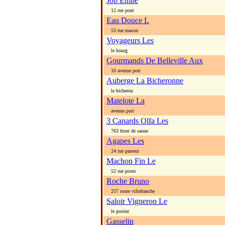
Job Emile
12 rue pont
Eau Douce L
53 rue macon
Voyageurs Les
le bourg
Gourmands De Belleville Aux
10 avenue port
Auberge La Bicheronne
le bicheron
Matelote La
avenue port
3 Canards Olfa Les
763 front de saone
Agapes Les
24 rue pasteur
Machon Fin Le
52 rue poste
Roche Bruno
257 route villefranche
Saloir Vigneron Le
le poirier
Gasselin