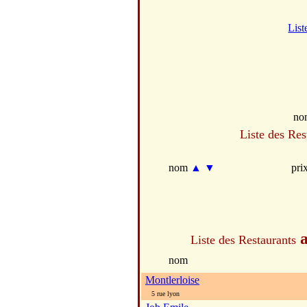
List
no
Liste des Res
nom
▲
▼
pri
Liste des Restaurants
nom
Montlerloise
5 rue lyon