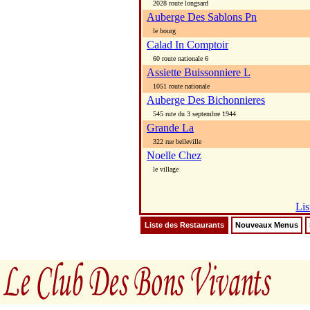
2028 route longsard
Auberge Des Sablons Pn
le bourg
Calad In Comptoir
60 route nationale 6
Assiette Buissonniere L
1051 route nationale
Auberge Des Bichonnieres
545 rute du 3 septembre 1944
Grande La
322 rue belleville
Noelle Chez
le village
Lis
Liste des Restaurants
Nouveaux Menus