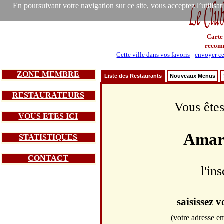
En poursuivant votre navigation sur ce site, vous acceptez l’utilisa
Carte
recom
Cette ville dans vos favoris
-
envoyer ce
ZONE MEMBRE
Liste des Restaurants
Nouveaux Menus
RESTAURATEURS
Vous êtes
VOUS ETES ICI
Amare
STATISTIQUES
CONTACT
l'in
saisissez 
(votre adresse em