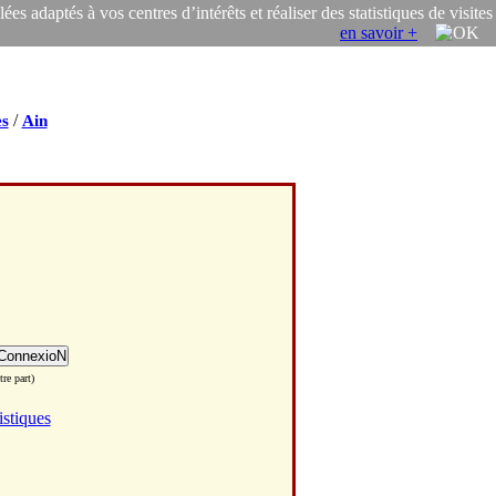
s adaptés à vos centres d’intérêts et réaliser des statistiques de visites
en savoir +
/
s
Ain
re part)
istiques