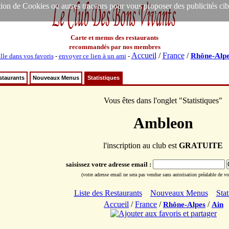
ion de Cookies ou autres traceurs pour vous proposer des publicités ciblée
Carte et menus des restaurants
recommandés par nos membres
Accueil
/
France
/
Rhône-Alpe
lle dans vos favoris
-
envoyer ce lien à un ami
-
staurants
Nouveaux Menus
Statistiques
Vous êtes dans l'onglet "Statistiques"
Ambleon
l'inscription au club est
GRATUITE
saisissez votre adresse email :
(votre adresse email ne sera pas vendue sans autorisation préalable de vot
Liste des Restaurants
Nouveaux Menus
Stat
Accueil
/
France
/
/
Rhône-Alpes
Ain