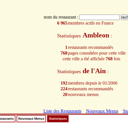
nom du restaurant :
6 965
membres actifs en France
Ambleon
Statistiques
:
1
restaurants recommandés
768
pages consultées pour cette ville
cette ville a été affichée
768
fois
de l'Ain
Statistiques
:
192
membres depuis le 01/2006
224
restaurants recommandés
20
nouveaux menus
Liste des Restaurants
Nouveaux Menus
Sta
staurants
Nouveaux Menus
Statistiques