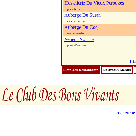
Hostellerie Du Vieux Perouges
place tilleul
Auberge Du Suran
vers le moulin
Auberge Du Coq
rue des rondes
Veneur Noir Le
porte d\'en haut
Lis
Liste des Restaurants
Nouveaux Menus
recherche 