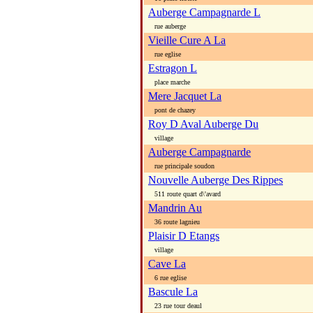
Auberge Campagnarde L
rue auberge
Vieille Cure A La
rue eglise
Estragon L
place marche
Mere Jacquet La
pont de chazey
Roy D Aval Auberge Du
village
Auberge Campagnarde
rue principale soudon
Nouvelle Auberge Des Rippes
511 route quart d\'avard
Mandrin Au
36 route lagnieu
Plaisir D Etangs
village
Cave La
6 rue eglise
Bascule La
23 rue tour deaul