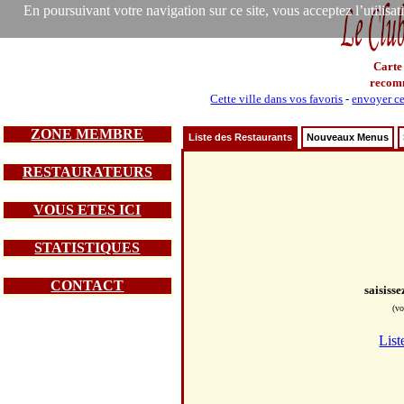
En poursuivant votre navigation sur ce site, vous acceptez l’utilisa
Carte
recom
Cette ville dans vos favoris
-
envoyer ce
ZONE MEMBRE
Liste des Restaurants
Nouveaux Menus
RESTAURATEURS
VOUS ETES ICI
STATISTIQUES
CONTACT
saisiss
(vo
List