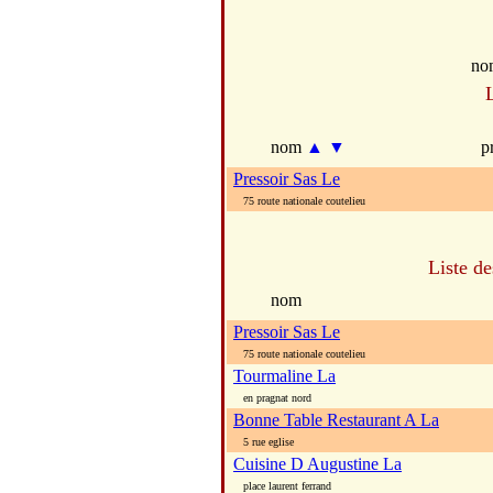
no
nom
▲
▼
p
Pressoir Sas Le
75 route nationale coutelieu
Liste de
nom
Pressoir Sas Le
75 route nationale coutelieu
Tourmaline La
en pragnat nord
Bonne Table Restaurant A La
5 rue eglise
Cuisine D Augustine La
place laurent ferrand