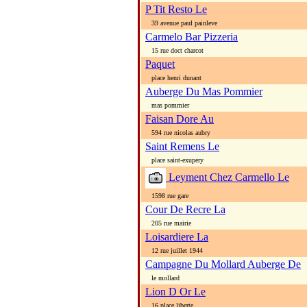
P Tit Resto Le
39 avenue paul painleve
Carmelo Bar Pizzeria
15 rue doct charcot
Paquet
place henri dunant
Auberge Du Mas Pommier
mas pommier
Faisan Dore Au
594 rue nicolas aubry
Saint Remens Le
place saint-exupery
Leyment Chez Carmello Le
1598 rue gare
Cour De Recre La
205 rue mairie
Loisardiere La
12 rue juillet 1944
Campagne Du Mollard Auberge De
le mollard
Lion D Or Le
16 place liberte