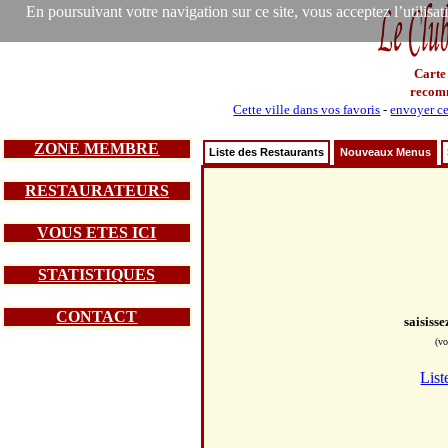
En poursuivant votre navigation sur ce site, vous acceptez l’utilisa
Carte
recom
Cette ville dans vos favoris
-
envoyer ce
ZONE MEMBRE
Liste des Restaurants
Nouveaux Menus
RESTAURATEURS
VOUS ETES ICI
STATISTIQUES
CONTACT
saisiss
(vo
List