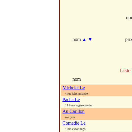
no
nom
▲
▼
pri
Liste
nom
Michelet Le
4 rue jules michelet
Pacha Le
19 b rue eugene pottier
Au Carillon
rue lyon
Comedie Le
1 rue victor hugo