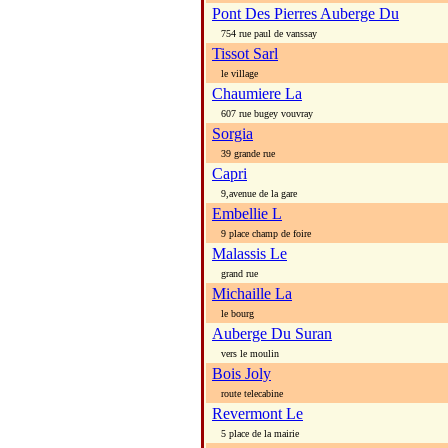
Pont Des Pierres Auberge Du
754 rue paul de vanssay
Tissot Sarl
le village
Chaumiere La
607 rue bugey vouvray
Sorgia
39 grande rue
Capri
9,avenue de la gare
Embellie L
9 place champ de foire
Malassis Le
grand rue
Michaille La
le bourg
Auberge Du Suran
vers le moulin
Bois Joly
route telecabine
Revermont Le
5 place de la mairie