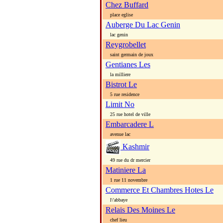
Chez Buffard
place eglise
Auberge Du Lac Genin
lac genin
Reygrobellet
saint germain de joux
Gentianes Les
la milliere
Bistrot Le
5 rue residence
Limit No
25 rue hotel de ville
Embarcadere L
avenue lac
Kashmir
49 rue du dr mercier
Matiniere La
1 rue 11 novembre
Commerce Et Chambres Hotes Le
l\'abbaye
Relais Des Moines Le
chef lieu