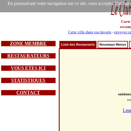
En poursuivant votre navigation sur ce site, vous acceptez l’utilisa
Carte
recom
Cette ville dans vos favoris
-
envoyer ce
ZONE MEMBRE
Liste des Restaurants
Nouveaux Menus
RESTAURATEURS
VOUS ETES ICI
STATISTIQUES
CONTACT
saisiss
(vo
List