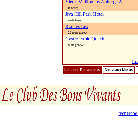
Vieux Meillonnas Auberge Au
le bourg
Jiva Hill Park Hotel
route haree
Roches Les
22 route geneve
Gastronomie Quach
8 rue geneve
Lis
Liste des Restaurants
Nouveaux Menus
recherche 