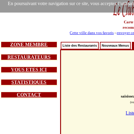
En poursuivant votre navigation sur ce site, vous acceptez l’utilisa
Carte
recom
Cette ville dans vos favoris
-
envoyer ce
ZONE MEMBRE
Liste des Restaurants
Nouveaux Menus
RESTAURATEURS
VOUS ETES ICI
STATISTIQUES
CONTACT
saisiss
(vo
List