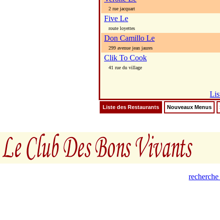
2 rue jacquart
Five Le
route loyettes
Don Camillo Le
299 avenue jean jaures
Clik To Cook
41 rue du village
Lis
Liste des Restaurants
Nouveaux Menus
recherche 