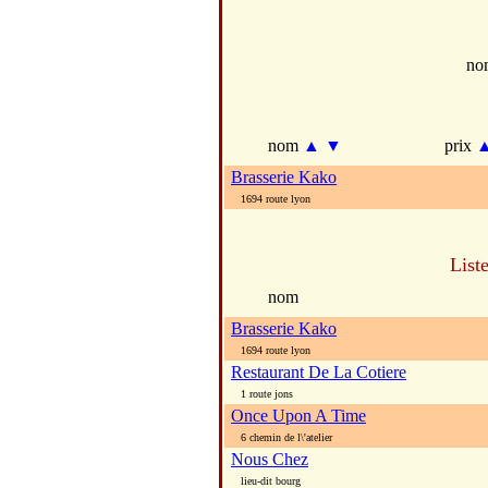
no
nom
▲
▼
prix
Brasserie Kako
1694 route lyon
List
nom
Brasserie Kako
1694 route lyon
Restaurant De La Cotiere
1 route jons
Once Upon A Time
6 chemin de l\'atelier
Nous Chez
lieu-dit bourg