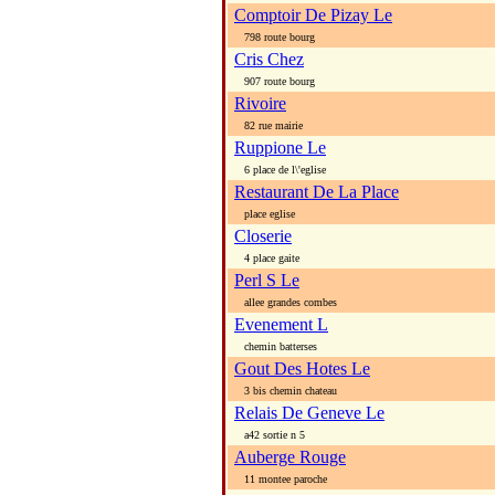
Comptoir De Pizay Le
798 route bourg
Cris Chez
907 route bourg
Rivoire
82 rue mairie
Ruppione Le
6 place de l\'eglise
Restaurant De La Place
place eglise
Closerie
4 place gaite
Perl S Le
allee grandes combes
Evenement L
chemin batterses
Gout Des Hotes Le
3 bis chemin chateau
Relais De Geneve Le
a42 sortie n 5
Auberge Rouge
11 montee paroche