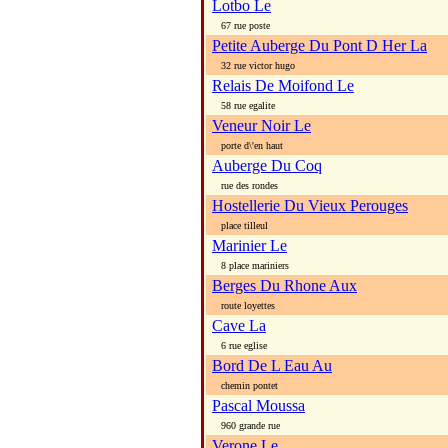
Lotbo Le
67 rue poste
Petite Auberge Du Pont D Her La
32 rue victor hugo
Relais De Moifond Le
58 rue egalite
Veneur Noir Le
porte d\'en haut
Auberge Du Coq
rue des rondes
Hostellerie Du Vieux Perouges
place tilleul
Marinier Le
8 place mariniers
Berges Du Rhone Aux
route loyettes
Cave La
6 rue eglise
Bord De L Eau Au
chemin pontet
Pascal Moussa
960 grande rue
Verone Le