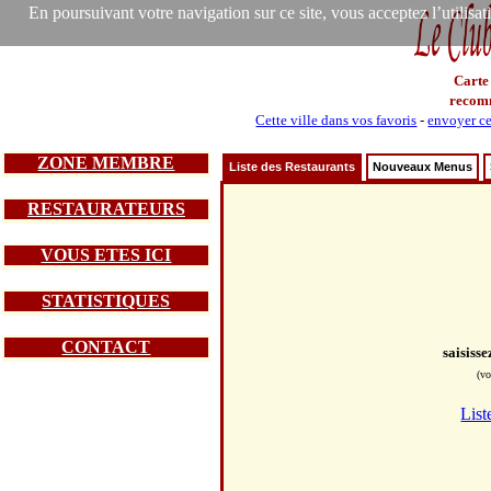
En poursuivant votre navigation sur ce site, vous acceptez l’utilisa
Carte
recom
Cette ville dans vos favoris
-
envoyer ce
ZONE MEMBRE
Liste des Restaurants
Nouveaux Menus
RESTAURATEURS
VOUS ETES ICI
STATISTIQUES
CONTACT
saisiss
(vo
List