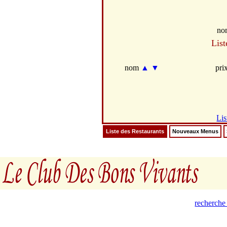
no
List
nom
▲
▼
pri
Lis
Liste des Restaurants
Nouveaux Menus
recherche 