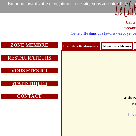
En poursuivant votre navigation sur ce site, vous acceptez l’utilisa
Carte
recom
Cette ville dans vos favoris
-
envoyer ce
ZONE MEMBRE
Liste des Restaurants
Nouveaux Menus
RESTAURATEURS
VOUS ETES ICI
STATISTIQUES
CONTACT
saisiss
(vo
List