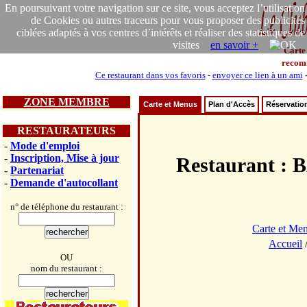
En poursuivant votre navigation sur ce site, vous acceptez l’utilisation
de Cookies ou autres traceurs pour vous proposer des publicités
ciblées adaptés à vos centres d’intérêts et réaliser des statistiques de
visites
en savoir +
Carte
recom
Ce restaurant dans vos favoris
-
envoyer ce lien à un ami
ZONE MEMBRE
Carte et Menus
Plan d'Accès
Réservatio
RESTAURATEURS
-
Mode d'emploi
-
Inscription, Mise à jour
Restaurant 
-
Partenariat
-
Demande d'autocollant
n° de téléphone du restaurant :
Carte et Me
Accueil
OU
nom du restaurant :