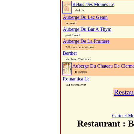
Relais Des Moines Le
chef lieu
Auberge Du Lac Genin
lac genin
Auberge Du Bar A Thym
pont fornant
Auberge De La Fruitiere
270 route de la fruitiere
Berthet
les plans d\'hotonnes
Auberge Du Chateau De Clerm
le chateau
Romantica Le
164 rue coulerins
Restau
Carte et M
Restaurant 