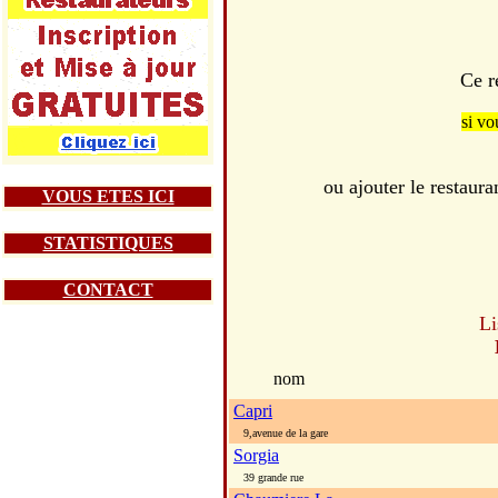
Ce r
si vo
ou ajouter le resta
VOUS ETES ICI
STATISTIQUES
CONTACT
Li
nom
Capri
9,avenue de la gare
Sorgia
39 grande rue