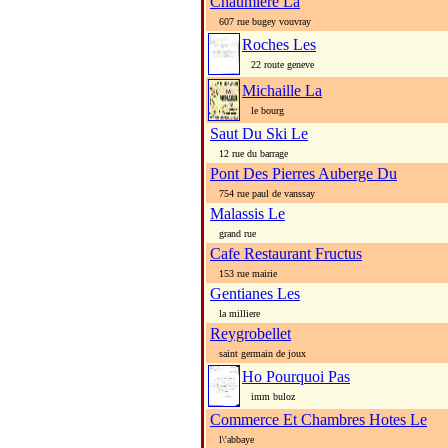
Chaumiere La
607 rue bugey vouvray
Roches Les
22 route geneve
Michaille La
le bourg
Saut Du Ski Le
12 rue du barrage
Pont Des Pierres Auberge Du
754 rue paul de vanssay
Malassis Le
grand rue
Cafe Restaurant Fructus
153 rue mairie
Gentianes Les
la milliere
Reygrobellet
saint germain de joux
Ho Pourquoi Pas
imm buloz
Commerce Et Chambres Hotes Le
l\'abbaye