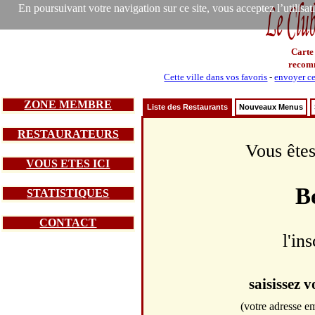
En poursuivant votre navigation sur ce site, vous acceptez l’utilisa
Carte
recom
Cette ville dans vos favoris
-
envoyer ce
ZONE MEMBRE
Liste des Restaurants
Nouveaux Menus
RESTAURATEURS
Vous êtes
VOUS ETES ICI
B
STATISTIQUES
CONTACT
l'in
saisissez 
(votre adresse em