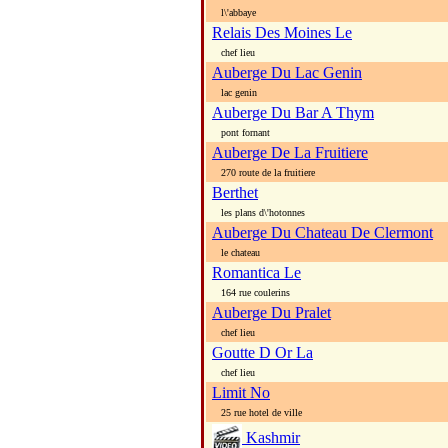
l\'abbaye
Relais Des Moines Le
chef lieu
Auberge Du Lac Genin
lac genin
Auberge Du Bar A Thym
pont fornant
Auberge De La Fruitiere
270 route de la fruitiere
Berthet
les plans d\'hotonnes
Auberge Du Chateau De Clermont
le chateau
Romantica Le
164 rue coulerins
Auberge Du Pralet
chef lieu
Goutte D Or La
chef lieu
Limit No
25 rue hotel de ville
Kashmir