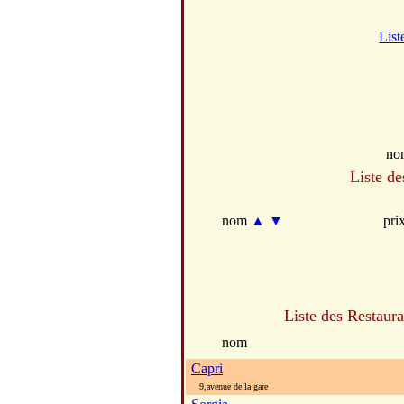
List
no
Liste de
nom
▲
▼
pri
Liste des Restaura
nom
Capri
9,avenue de la gare