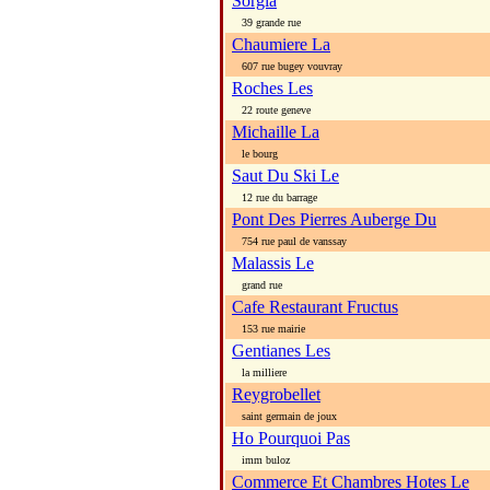
Sorgia
39 grande rue
Chaumiere La
607 rue bugey vouvray
Roches Les
22 route geneve
Michaille La
le bourg
Saut Du Ski Le
12 rue du barrage
Pont Des Pierres Auberge Du
754 rue paul de vanssay
Malassis Le
grand rue
Cafe Restaurant Fructus
153 rue mairie
Gentianes Les
la milliere
Reygrobellet
saint germain de joux
Ho Pourquoi Pas
imm buloz
Commerce Et Chambres Hotes Le