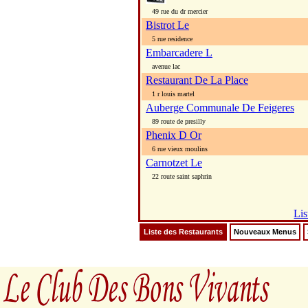
49 rue du dr mercier
Bistrot Le
5 rue residence
Embarcadere L
avenue lac
Restaurant De La Place
1 r louis martel
Auberge Communale De Feigeres
89 route de presilly
Phenix D Or
6 rue vieux moulins
Carnotzet Le
22 route saint saphrin
Lis
Liste des Restaurants
Nouveaux Menus