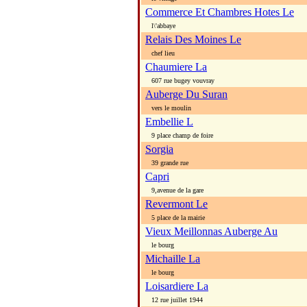
Commerce Et Chambres Hotes Le
l\'abbaye
Relais Des Moines Le
chef lieu
Chaumiere La
607 rue bugey vouvray
Auberge Du Suran
vers le moulin
Embellie L
9 place champ de foire
Sorgia
39 grande rue
Capri
9,avenue de la gare
Revermont Le
5 place de la mairie
Vieux Meillonnas Auberge Au
le bourg
Michaille La
le bourg
Loisardiere La
12 rue juillet 1944