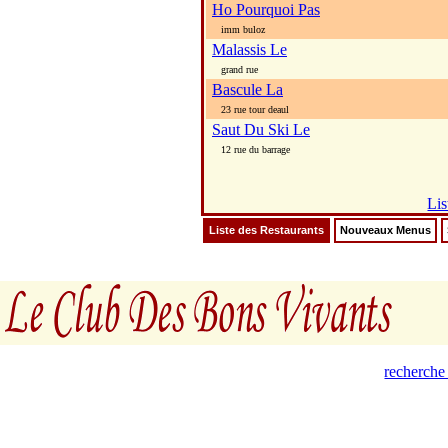
Ho Pourquoi Pas
imm buloz
Malassis Le
grand rue
Bascule La
23 rue tour deaul
Saut Du Ski Le
12 rue du barrage
Lis
Liste des Restaurants
Nouveaux Menus
recherche 