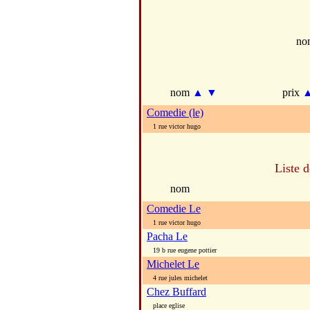
no
nom
▲
▼
prix
Comedie (le)
1 rue victor hugo
Liste 
nom
Comedie Le
1 rue victor hugo
Pacha Le
19 b rue eugene pottier
Michelet Le
4 rue jules michelet
Chez Buffard
place eglise