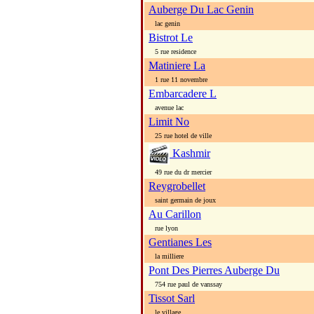
Auberge Du Lac Genin
lac genin
Bistrot Le
5 rue residence
Matiniere La
1 rue 11 novembre
Embarcadere L
avenue lac
Limit No
25 rue hotel de ville
Kashmir
49 rue du dr mercier
Reygrobellet
saint germain de joux
Au Carillon
rue lyon
Gentianes Les
la milliere
Pont Des Pierres Auberge Du
754 rue paul de vanssay
Tissot Sarl
le village