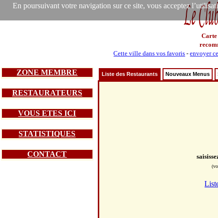
En poursuivant votre navigation sur ce site, vous acceptez l’utilisa
Carte
recom
Cette ville dans vos favoris
-
envoyer ce
ZONE MEMBRE
Liste des Restaurants
Nouveaux Menus
RESTAURATEURS
VOUS ETES ICI
STATISTIQUES
CONTACT
saisiss
(vo
List