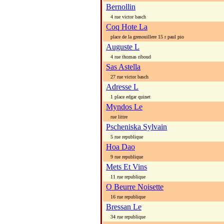
Bernollin
4 rue victor basch
Coq Hote La
place de la grenouillere 15 r paul pio
Auguste L
4 rue thomas riboud
Sas Astella
27 rue victor basch
Adresse L
1 place edgar quinet
Myndos Le
rue littre
Pscheniska Sylvain
5 rue republique
Hoa Dao
9 rue republique
Mets Et Vins
11 rue republique
O Beurre Noisette
16 rue republique
Bressan Le
34 rue republique