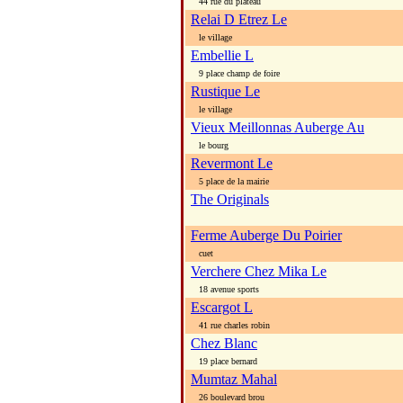
44 rue du plateau
Relai D Etrez Le
le village
Embellie L
9 place champ de foire
Rustique Le
le village
Vieux Meillonnas Auberge Au
le bourg
Revermont Le
5 place de la mairie
The Originals
Ferme Auberge Du Poirier
cuet
Verchere Chez Mika Le
18 avenue sports
Escargot L
41 rue charles robin
Chez Blanc
19 place bernard
Mumtaz Mahal
26 boulevard brou