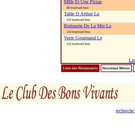
Mille Et Une Pizzas
88 boulevard brou
Table D Arthur La
126 boulevard brou
Rotisserie De La Mer La
134 boulevard brou
Verre Gourmand Le
142 boulevard brou
Lis
Liste des Restaurants
Nouveaux Menus
recherche 