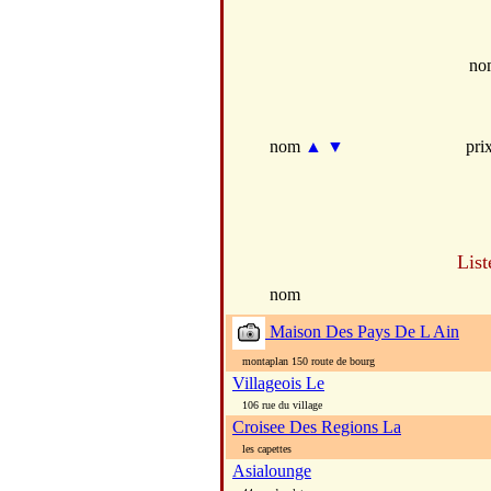
no
nom
▲
▼
pri
List
nom
Maison Des Pays De L Ain
montaplan 150 route de bourg
Villageois Le
106 rue du village
Croisee Des Regions La
les capettes
Asialounge