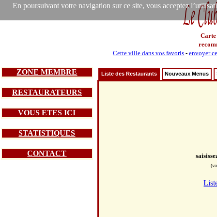
En poursuivant votre navigation sur ce site, vous acceptez l’utilisa
Carte
recom
Cette ville dans vos favoris
-
envoyer ce
ZONE MEMBRE
Liste des Restaurants
Nouveaux Menus
RESTAURATEURS
VOUS ETES ICI
STATISTIQUES
CONTACT
saisiss
(vo
List