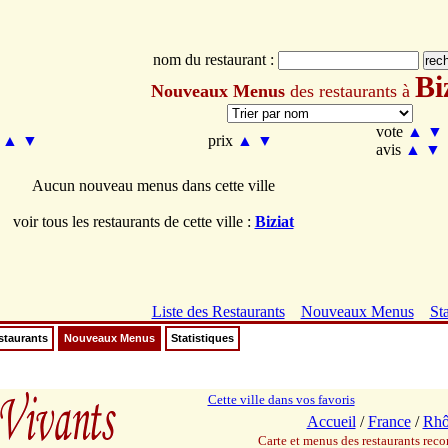
nom du restaurant :
Bi
Nouveaux Menus
des restaurants à
vote
▲
▼
m
▲
▼
prix
▲
▼
avis
▲
▼
Aucun nouveau menus dans cette ville
voir tous les restaurants de cette ville :
Biziat
Liste des Restaurants
Nouveaux Menus
Sta
staurants
Nouveaux Menus
Statistiques
Cette ville dans vos favoris
Accueil
/
France
/
Rhô
Carte et menus des restaurants re