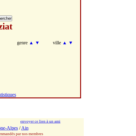
ziat
genre
▲
▼
ville
▲
▼
tistiques
envoyer ce lien à un ami
ne-Alpes
/
Ain
commandés par nos membres