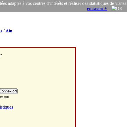
s adaptés à vos centres d’intérêts et réaliser des statistiques de visites
en savoir +
/
s
Ain
s"
re part)
istiques