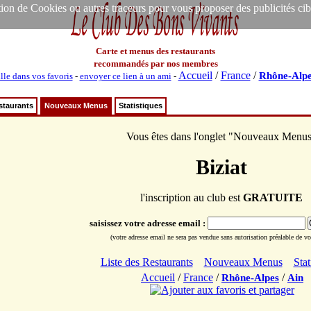
ion de Cookies ou autres traceurs pour vous proposer des publicités ciblée
Carte et menus des restaurants
recommandés par nos membres
Accueil
/
France
/
Rhône-Alpe
lle dans vos favoris
-
envoyer ce lien à un ami
-
staurants
Nouveaux Menus
Statistiques
Vous êtes dans l'onglet "Nouveaux Menu
Biziat
l'inscription au club est
GRATUITE
saisissez votre adresse email :
(votre adresse email ne sera pas vendue sans autorisation préalable de vot
Liste des Restaurants
Nouveaux Menus
Stat
Accueil
/
France
/
/
Rhône-Alpes
Ain