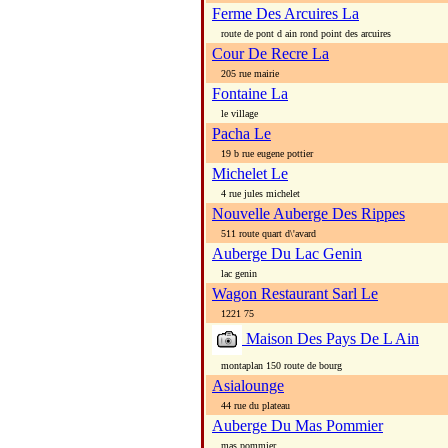
Ferme Des Arcuires La
route de pont d ain rond point des arcuires
Cour De Recre La
205 rue mairie
Fontaine La
le village
Pacha Le
19 b rue eugene pottier
Michelet Le
4 rue jules michelet
Nouvelle Auberge Des Rippes
511 route quart d\'avard
Auberge Du Lac Genin
lac genin
Wagon Restaurant Sarl Le
1221 75
Maison Des Pays De L Ain
montaplan 150 route de bourg
Asialounge
44 rue du plateau
Auberge Du Mas Pommier
mas pommier