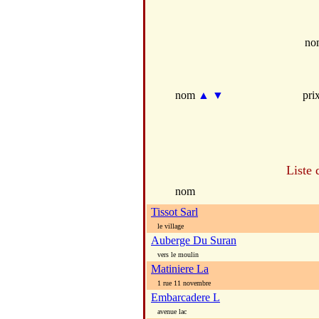
no
nom
▲
▼
pri
Liste 
nom
Tissot Sarl
le village
Auberge Du Suran
vers le moulin
Matiniere La
1 rue 11 novembre
Embarcadere L
avenue lac