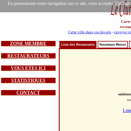
En poursuivant votre navigation sur ce site, vous acceptez l’utilisa
Carte
recom
Cette ville dans vos favoris
-
envoyer ce
ZONE MEMBRE
Liste des Restaurants
Nouveaux Menus
RESTAURATEURS
VOUS ETES ICI
STATISTIQUES
CONTACT
saisiss
(vo
List