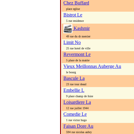
Chez Buffard
place eglise
Bistrot Le
5 rue residence
Kashmir
49 rue du dr mercier
Limit No
25 rue hotel de ville
Revermont Le
5 place de la mairie
Vieux Meillonnas Auberge Au
le bourg
Bascule La
23 rue tour deaul
Embellie L
9 place champ de foire
Loisardiere La
12 rue juillet 1944
Comedie Le
1 rue victor hugo
Faisan Dore Au
594 rue nicolas aubry