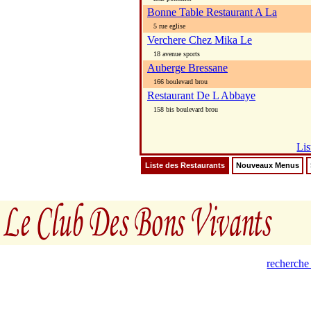
Bonne Table Restaurant A La
5 rue eglise
Verchere Chez Mika Le
18 avenue sports
Auberge Bressane
166 boulevard brou
Restaurant De L Abbaye
158 bis boulevard brou
Lis
Liste des Restaurants
Nouveaux Menus
recherche 