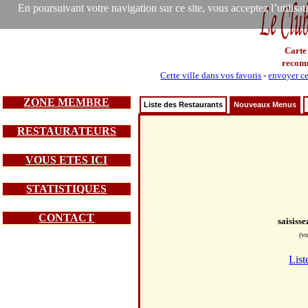
En poursuivant votre navigation sur ce site, vous acceptez l’utilisa
Carte
recom
Cette ville dans vos favoris
-
envoyer ce
ZONE MEMBRE
Liste des Restaurants
Nouveaux Menus
RESTAURATEURS
VOUS ETES ICI
STATISTIQUES
CONTACT
saisiss
(vo
List