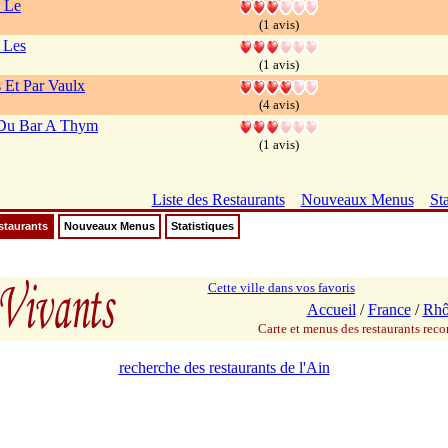
 Le
(1 avis)
 Les
(1 avis)
 Et Par Vaulx
(4 avis)
Du Bar A Thym
(1 avis)
Liste des Restaurants
Nouveaux Menus
Sta
staurants
Nouveaux Menus
Statistiques
Cette ville dans vos favoris
Accueil
/
France
/
Rhô
Carte et menus des restaurants re
recherche des restaurants de l'Ain