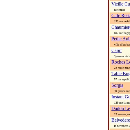
Vieille C
rue eglise
Cafe Rest
153 rue mairi
Chaumier
607 rue bugey
Petite Au
ville d\'en ba
Capri
9,avenue de la
Roches L
22 route gene
Table Bug
57 rue republ
Sorgia
39 grande rue
Instant G
129 rue st ma
Dadon Le
13 avenue jea
Belvedere
le belvedere l