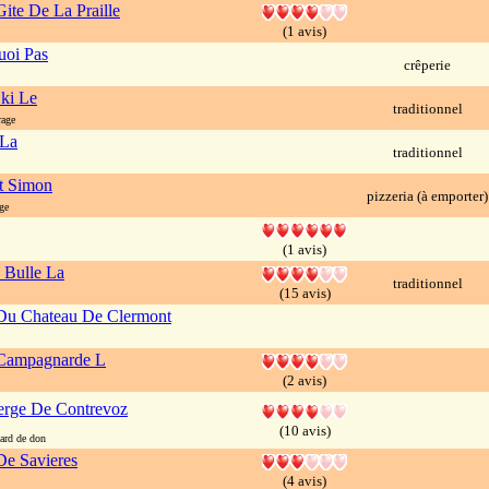
ite De La Praille
(1 avis)
uoi Pas
crêperie
ki Le
traditionnel
rage
 La
traditionnel
t Simon
pizzeria (à emporter)
ge
(1 avis)
 Bulle La
traditionnel
(15 avis)
Du Chateau De Clermont
Campagnarde L
(2 avis)
rge De Contrevoz
(10 avis)
ard de don
e Savieres
(4 avis)