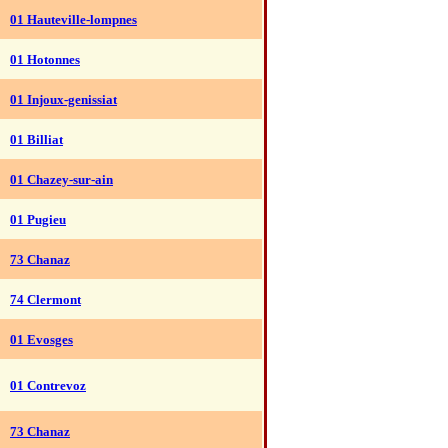
01 Hauteville-lompnes
01 Hotonnes
01 Injoux-genissiat
01 Billiat
01 Chazey-sur-ain
01 Pugieu
73 Chanaz
74 Clermont
01 Evosges
01 Contrevoz
73 Chanaz