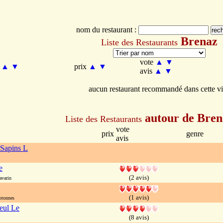
nom du restaurant :
Brenaz
Liste des Restaurants
vote
▲
▼
m
▲
▼
prix
▲
▼
avis
▲
▼
aucun restaurant recommandé dans cette vi
autour de Bren
Liste des Restaurants
vote
prix
genre
avis
Sapins L
e
(2 avis)
avarin
(1 avis)
otonnes
leul Le
(8 avis)