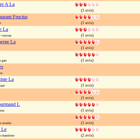
ure A La
(1 avis)
aurant Fructus
(1 avis)
e
e La
(1 avis)
 vouvray
berge La
(1 avis)
s
(1 avis)
 gare
es
ve
iste La
(1 avis)
ique
(1 avis)
ourmand L
(1 avis)
rtin
(1 avis)
n moulin
 Le
(2 avis)
a chambotte