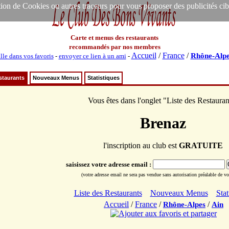
ion de Cookies ou autres traceurs pour vous proposer des publicités ciblée
Carte et menus des restaurants
recommandés par nos membres
Accueil
/
France
/
Rhône-Alpe
lle dans vos favoris
-
envoyer ce lien à un ami
-
staurants
Nouveaux Menus
Statistiques
Vous êtes dans l'onglet "Liste des Restauran
Brenaz
l'inscription au club est
GRATUITE
saisissez votre adresse email :
(votre adresse email ne sera pas vendue sans autorisation préalable de vot
Liste des Restaurants
Nouveaux Menus
Stat
Accueil
/
France
/
/
Rhône-Alpes
Ain