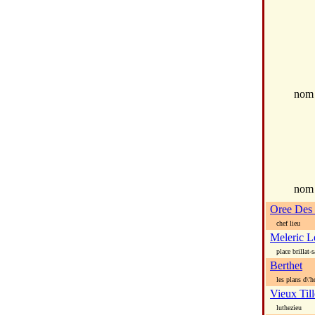
no
nom
Oree Des 
chef lieu
Meleric L
place brillat-s
Berthet
les plans d\'h
Vieux Til
luthezieu