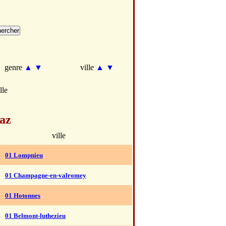
genre
▲
▼
ville
▲
▼
lle
az
ville
01 Lompnieu
01 Champagne-en-valromey
01 Hotonnes
01 Belmont-luthezieu