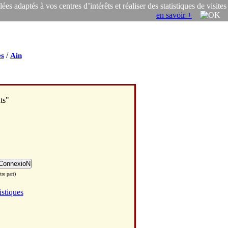
s adaptés à vos centres d’intérêts et réaliser des statistiques de visites
en savoir +
/
s
Ain
ts"
re part)
istiques