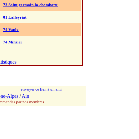
73 Saint-germain-la-chambotte
01 Lalleyriat
74 Vaulx
74 Minzier
tistiques
envoyer ce lien à un ami
ne-Alpes
/
Ain
commandés par nos membres