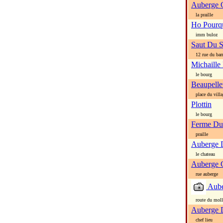
Auberge G
la praille
Ho Pourq
imm buloz
Saut Du S
12 rue du bar
Michaille
le bourg
Beaupelle
place du villa
Plottin
le bourg
Ferme Du
praille
Auberge 
le chateau
Auberge 
rue auberge
Aube
route du moll
Auberge D
chef lieu