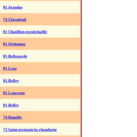
01 Arandas
74 Clarafond
01 Chatillon-en-michaille
01 Ordonnaz
01 Bellegarde
01 Leaz
01 Belley
01 Lancrans
01 Belley
74 Rumilly
73 Saint-germain-la-chambotte