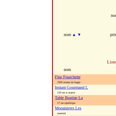
no
nom
▲
▼
pri
List
nom
Fine Fourchette
2500 avenue du bugey
Instant Gourmand L
129 rue st martin
Table Bugiste La
57 rue republique
Morainieres Les
marestel