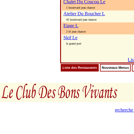
Chalet Du Coucou Le
1 boulevard jean charcot
Atelier Du Boucher L
45 boulevard jean charcot
Etage L
2 bl jean charcot
Skif Le
le grand port
Lis
Liste des Restaurants
Nouveaux Menus
recherche 