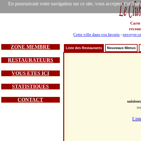
En poursuivant votre navigation sur ce site, vous acceptez l’utilisa
Carte
recom
Cette ville dans vos favoris
-
envoyer ce
ZONE MEMBRE
Liste des Restaurants
Nouveaux Menus
RESTAURATEURS
VOUS ETES ICI
STATISTIQUES
CONTACT
saisiss
(vo
List