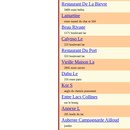
Restaurant De La Bievre
3409 route belley
Lamartine
route tunnel du chat rn 504
Beau Rivage
1171 boulevard lac
Calypso Le
223 boulevard lac
Restaurant Du Port
553 boulevard lac
Vieille Maison La
2845 route savoie
Dahu Le
216 route paris
Kor S
angle du chemin ponsonnet
Entre Lacs Collines
sur le bourg
Annexe L
205 bords du lac
Auberge Campagnarde Ailloud
joudin