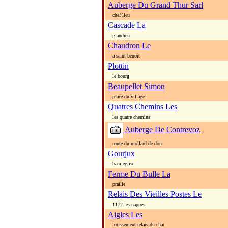
Auberge Du Grand Thur Sarl
chef lieu
Cascade La
glandieu
Chaudron Le
a saint benoit
Plottin
le bourg
Beaupellet Simon
place du village
Quatres Chemins Les
les quatre chemins
Auberge De Contrevoz
route du mollard de don
Gourjux
ham eglise
Ferme Du Bulle La
praille
Relais Des Vieilles Postes Le
1172 les nappes
Aigles Les
lotissement relais du chat